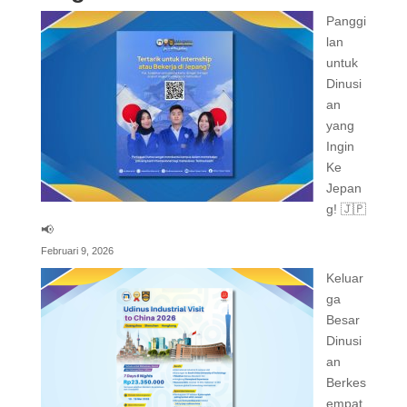
Panggi
lan
untuk
Dinusi
an
yang
Ingin
Ke
Jepan
g! 🇯🇵
📢
Februari 9, 2026
Keluar
ga
Besar
Dinusi
an
Berkes
empat