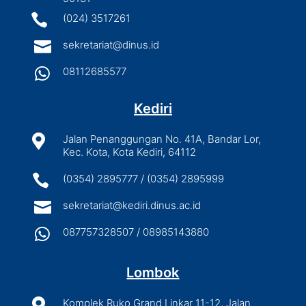

(024) 3517261

sekretariat@dinus.id

08112685577
Kediri

Jalan Penanggungan No. 41A, Bandar Lor,
Kec. Kota, Kota Kediri, 64112

(0354) 2895777 / (0354) 2895999

sekretariat@kediri.dinus.ac.id

087757328507 / 08985143880
Lombok

Komplek Ruko Grand Linkar 11-12, Jalan