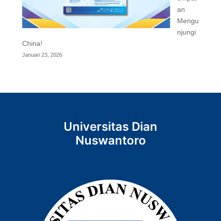
an
Mengu
njungi
China!
Januari 23, 2026
Universitas Dian
Nuswantoro