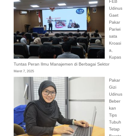
FEB
Udinus
Gaet
Pakar
Pariwi
sata
Kroasi
a,
Kupas
Tuntas Peran Ilmu Manajemen di Berbagai Sektor
Maret 7, 2025
Pakar
Gizi
Udinus
Beber
kan
Tips
Tubuh
Tetap