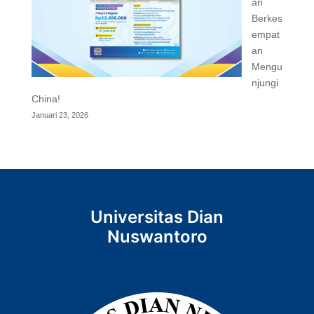
an
Berkes
empat
an
Mengu
njungi
China!
Januari 23, 2026
Universitas Dian
Nuswantoro