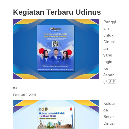
Kegiatan Terbaru Udinus
Panggi
lan
untuk
Dinusi
an
yang
Ingin
Ke
Jepan
g! 🇯🇵
📢
Februari 9, 2026
Keluar
ga
Besar
Dinusi