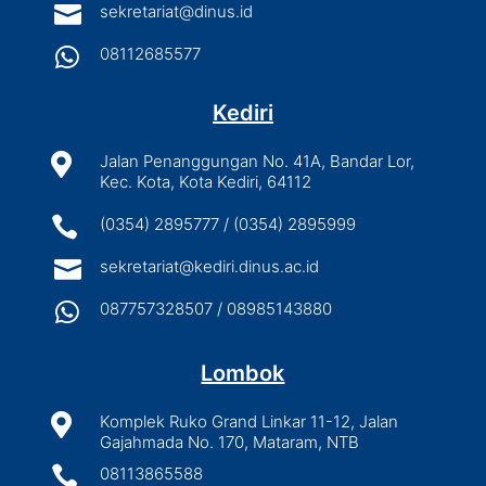

sekretariat@dinus.id

08112685577
Kediri

Jalan Penanggungan No. 41A, Bandar Lor,
Kec. Kota, Kota Kediri, 64112

(0354) 2895777 / (0354) 2895999

sekretariat@kediri.dinus.ac.id

087757328507 / 08985143880
Lombok

Komplek Ruko Grand Linkar 11-12, Jalan
Gajahmada No. 170, Mataram, NTB

08113865588