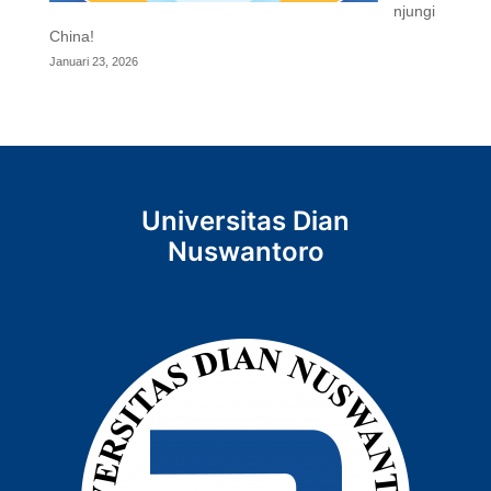
njungi
China!
Januari 23, 2026
Universitas Dian
Nuswantoro