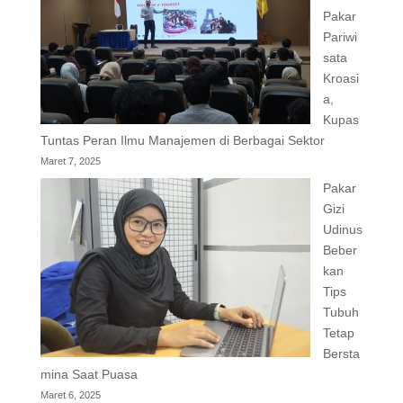
Pakar
Pariwi
sata
Kroasi
a,
Kupas
Tuntas Peran Ilmu Manajemen di Berbagai Sektor
Maret 7, 2025
Pakar
Gizi
Udinus
Beber
kan
Tips
Tubuh
Tetap
Bersta
mina Saat Puasa
Maret 6, 2025