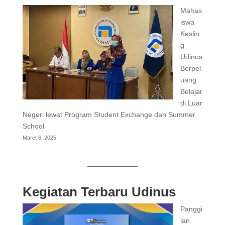
Mahas
iswa
Keslin
g
Udinus
Berpel
uang
Belajar
di Luar
Negeri lewat Program Student Exchange dan Summer
School
Maret 6, 2025
Kegiatan Terbaru Udinus
Panggi
lan