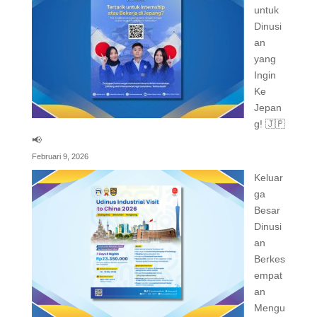
untuk
Dinusi
an
yang
Ingin
Ke
Jepan
g! 🇯🇵
📢
Februari 9, 2026
Keluar
ga
Besar
Dinusi
an
Berkes
empat
an
Mengu