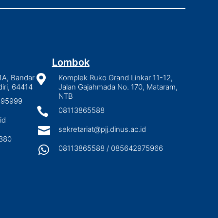
Lombok
1A, Bandar

Komplek Ruko Grand Linkar 11-12,
iri, 64414
Jalan Gajahmada No. 170, Mataram,
NTB
2895999

08113865588
id

sekretariat@pjj.dinus.ac.id
880

08113865588 / 085642975966