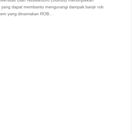
Universitas Dian Nuswantoro (Udinus) menunjukkan
IoT) yang dapat membantu mengurangi dampak banjir rob
stem yang dinamakan ROB...