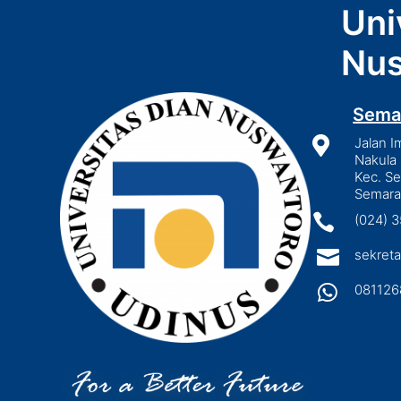
Uni
Nus
Sema

Jalan I
Nakula 
Kec. S
Semara

(024) 

sekreta

081126