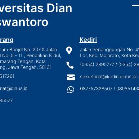
versitas Dian
wantoro
rang
Kediri
mam Bonjol No. 207 & Jalan

Jalan Penanggungan No. 4
I No. 5 - 11 , Pendrikan Kidul,
Lor, Kec. Mojoroto, Kota Ked
emarang Tengah, Kota

(0354) 2895777 / (0354) 
ng, Jawa Tengah, 50131
3517261

sekretariat@kediri.dinus.ac.
riat@dinus.id

087757328507 / 08985143
85577