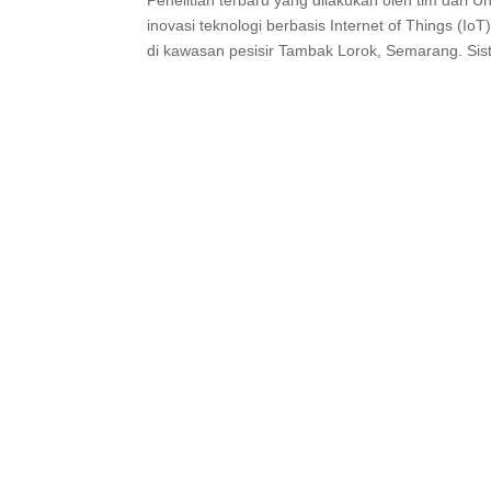
Penelitian terbaru yang dilakukan oleh tim dari 
inovasi teknologi berbasis Internet of Things (
di kawasan pesisir Tambak Lorok, Semarang. Si