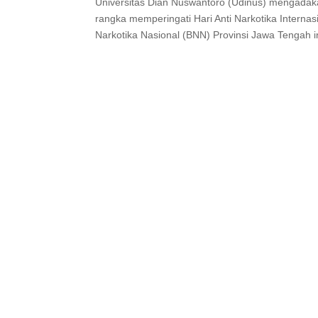
Universitas Dian Nuswantoro (Udinus) mengadak
rangka memperingati Hari Anti Narkotika Intern
Narkotika Nasional (BNN) Provinsi Jawa Tengah in