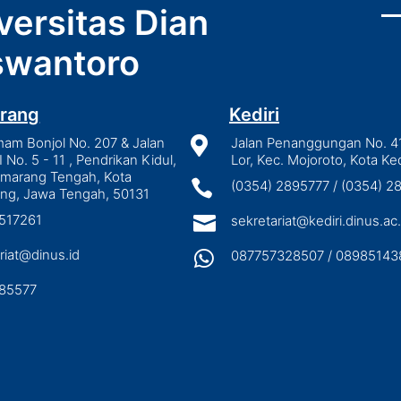
versitas Dian
wantoro
rang
Kediri
mam Bonjol No. 207 & Jalan

Jalan Penanggungan No. 4
I No. 5 - 11 , Pendrikan Kidul,
Lor, Kec. Mojoroto, Kota Ked
emarang Tengah, Kota

(0354) 2895777 / (0354) 
ng, Jawa Tengah, 50131
3517261

sekretariat@kediri.dinus.ac.
riat@dinus.id

087757328507 / 08985143
85577