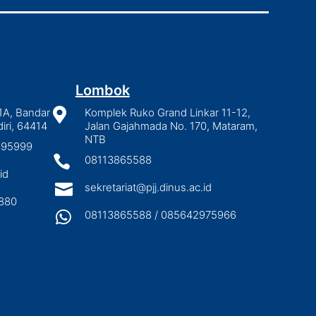
Lombok
1A, Bandar

Komplek Ruko Grand Linkar 11-12,
iri, 64414
Jalan Gajahmada No. 170, Mataram,
NTB
2895999

08113865588
id

sekretariat@pjj.dinus.ac.id
880

08113865588 / 085642975966