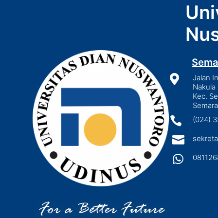
Uni
Nus
Sema

Jalan I
Nakula 
Kec. S
Semara

(024) 

sekreta

081126