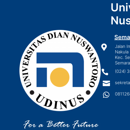
Uni
Nus
Sema

Jalan I
Nakula 
Kec. S
Semara

(024) 

sekreta

081126