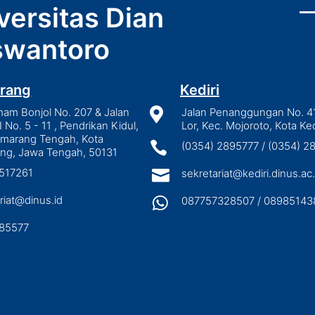
versitas Dian
wantoro
rang
Kediri
mam Bonjol No. 207 & Jalan

Jalan Penanggungan No. 4
I No. 5 - 11 , Pendrikan Kidul,
Lor, Kec. Mojoroto, Kota Ked
emarang Tengah, Kota

(0354) 2895777 / (0354) 
ng, Jawa Tengah, 50131
3517261

sekretariat@kediri.dinus.ac.
riat@dinus.id

087757328507 / 08985143
85577