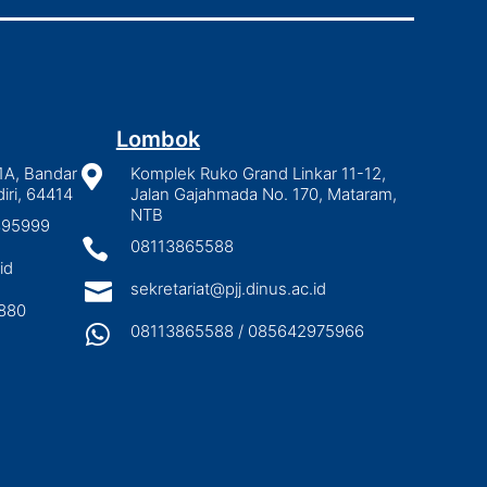
Lombok
1A, Bandar

Komplek Ruko Grand Linkar 11-12,
iri, 64414
Jalan Gajahmada No. 170, Mataram,
NTB
2895999

08113865588
id

sekretariat@pjj.dinus.ac.id
880

08113865588 / 085642975966