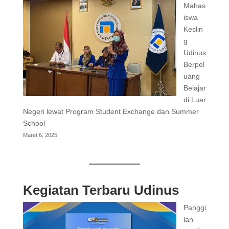
Mahas
iswa
Keslin
g
Udinus
Berpel
uang
Belajar
di Luar
Negeri lewat Program Student Exchange dan Summer
School
Maret 6, 2025
Kegiatan Terbaru Udinus
Panggi
lan