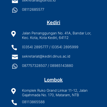

sekretariat@dinus.id

08112685577
Kediri

Jalan Penanggungan No. 41A, Bandar Lor,
Kec. Kota, Kota Kediri, 64112

(0354) 2895777 / (0354) 2895999

sekretariat@kediri.dinus.ac.id

087757328507 / 08985143880
Lombok

Komplek Ruko Grand Linkar 11-12, Jalan
Gajahmada No. 170, Mataram, NTB

08113865588