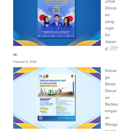
untuk
Dinusi
an
yang
Ingin
Ke
Jepan
g! 🇯🇵
📢
Februari 9, 2026
Keluar
ga
Besar
Dinusi
an
Berkes
empat
an
Mengu
njungi