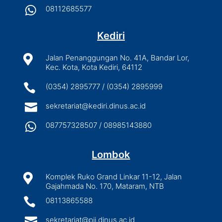

08112685577
Kediri

Jalan Penanggungan No. 41A, Bandar Lor,
Kec. Kota, Kota Kediri, 64112

(0354) 2895777 / (0354) 2895999

sekretariat@kediri.dinus.ac.id

087757328507 / 08985143880
Lombok

Komplek Ruko Grand Linkar 11-12, Jalan
Gajahmada No. 170, Mataram, NTB

08113865588

sekretariat@pjj.dinus.ac.id