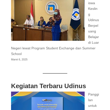
iswa
Keslin
g
Udinus
Berpel
uang
Belajar
di Luar
Negeri lewat Program Student Exchange dan Summer
School
Maret 6, 2025
Kegiatan Terbaru Udinus
Panggi
lan
untuk