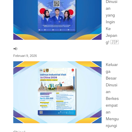
Dinusi
an
yang
Ingin
Ke
Jepan
g! 🇯🇵
📢
Februari 9, 2026
Keluar
ga
Besar
Dinusi
an
Berkes
empat
an
Mengu
njungi