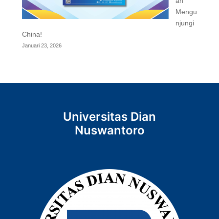
an
Mengu
njungi
China!
Januari 23, 2026
Universitas Dian
Nuswantoro