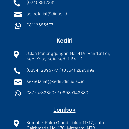

(024) 3517261

sekretariat@dinus.id

08112685577
Kediri

Jalan Penanggungan No. 41A, Bandar Lor,
Kec. Kota, Kota Kediri, 64112

(0354) 2895777 / (0354) 2895999

sekretariat@kediri.dinus.ac.id

087757328507 / 08985143880
Lombok

Komplek Ruko Grand Linkar 11-12, Jalan
Gajahmada No. 170, Mataram, NTB