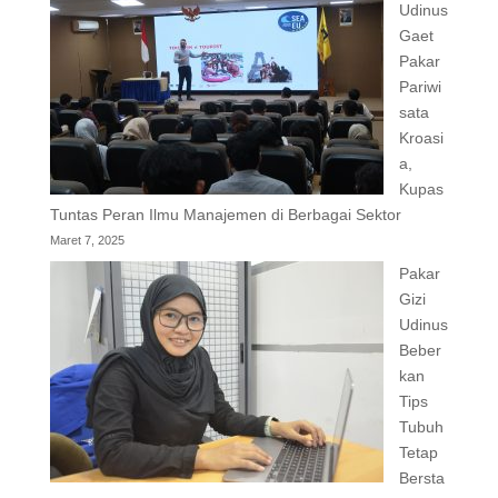
Udinus
Gaet
Pakar
Pariwi
sata
Kroasi
a,
Kupas
Tuntas Peran Ilmu Manajemen di Berbagai Sektor
Maret 7, 2025
Pakar
Gizi
Udinus
Beber
kan
Tips
Tubuh
Tetap
Bersta