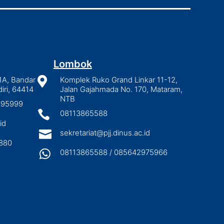
Lombok
1A, Bandar

Komplek Ruko Grand Linkar 11-12,
iri, 64414
Jalan Gajahmada No. 170, Mataram,
NTB
2895999

08113865588
id

sekretariat@pjj.dinus.ac.id
880

08113865588 / 085642975966