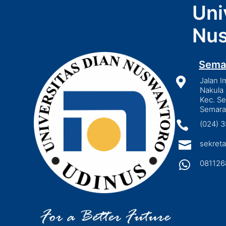
Uni
Nus
Sema

Jalan I
Nakula 
Kec. S
Semara

(024) 

sekreta

081126