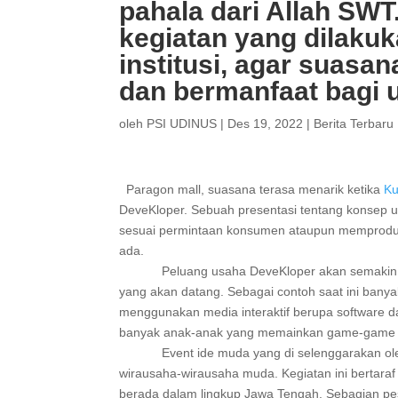
pahala dari Allah SWT
kegiatan yang dilakuk
institusi, agar suasa
dan bermanfaat bagi 
oleh
PSI UDINUS
|
Des 19, 2022
|
Berita Terbaru
Paragon mall, suasana terasa menarik ketika
Ku
DeveKloper. Sebuah presentasi tentang konsep 
sesuai permintaan konsumen ataupun memproduk
ada.
Peluang usaha DeveKloper akan semakin terb
yang akan datang. Sebagai contoh saat ini bany
menggunakan media interaktif berupa software d
banyak anak-anak yang memainkan game-game por
Event ide muda yang di selenggarakan oleh 
wirausaha-wirausaha muda. Kegiatan ini bertaraf 
berada dalam lingkup Jawa Tengah. Sebagian pes