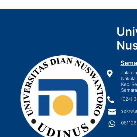
Uni
Nus
Sema

Jalan I
Nakula 
Kec. S
Semara

(024) 

sekreta

081126