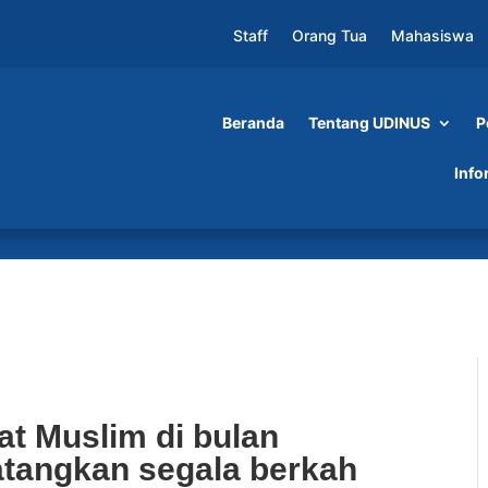
Staff
Orang Tua
Mahasiswa
Beranda
Tentang UDINUS
P
 di bulan Ramadan akan mendatangkan segala
Info
ntuk itu banyak kegiatan yang dilakukan oleh
a Ramadan lebih hangat dan bermanfaat bagi um
at Muslim di bulan
angkan segala berkah