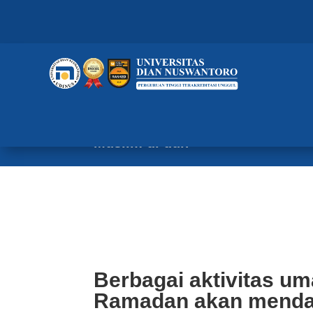
Berbagai aktivitas umat Muslim
berkah pahala dari Allah SWT. U
berbagai institusi, agar suasan
Muslim di dun
Berbagai aktivitas um
Ramadan akan mendat