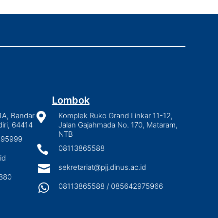
Lombok
1A, Bandar

Komplek Ruko Grand Linkar 11-12,
iri, 64414
Jalan Gajahmada No. 170, Mataram,
NTB
2895999

08113865588
id

sekretariat@pjj.dinus.ac.id
880

08113865588 / 085642975966