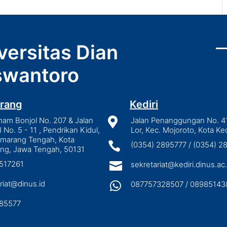
versitas Dian
wantoro
rang
Kediri
mam Bonjol No. 207 & Jalan

Jalan Penanggungan No. 4
I No. 5 - 11 , Pendrikan Kidul,
Lor, Kec. Mojoroto, Kota Ked
emarang Tengah, Kota

(0354) 2895777 / (0354) 
ng, Jawa Tengah, 50131
3517261

sekretariat@kediri.dinus.ac.
riat@dinus.id

087757328507 / 08985143
85577