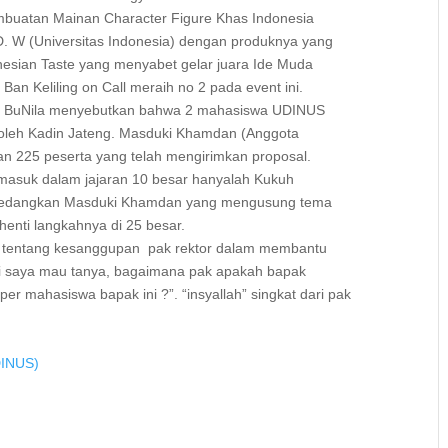
mbuatan Mainan Character Figure Khas Indonesia
y D. W (Universitas Indonesia) dengan produknya yang
nesian Taste yang menyabet gelar juara Ide Muda
n Keliling on Call meraih no 2 pada event ini.
uNila menyebutkan bahwa 2 mahasiswa UDINUS
 oleh Kadin Jateng. Masduki Khamdan (Anggota
 225 peserta yang telah mengirimkan proposal.
 masuk dalam jajaran 10 besar hanyalah Kukuh
 sedangkan Masduki Khamdan yang mengusung tema
henti langkahnya di 25 besar.
entang kesanggupan pak rektor dalam membantu
i saya mau tanya, bagaimana pak apakah bapak
r mahasiswa bapak ini ?”. “insyallah” singkat dari pak
DINUS)