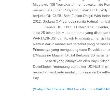
Migotuwio (ISI Yogyakarta) membawakan ide Pe
meraih juara 3 dan Rudyanto, Sidarta P. D, Will
berjudul ONIGURU Best Fusion Onigiri With Indo
2012. Sedang OM Bandos (Yunita Fatma)-tambal Ba
Kepala UPT Udinus Enterpreneur Center, B
lolos 25 besar Ide Muda pertama yang diadakan
WARTADINUS) dan Kukuh Primasatya menyisihkan
Namun dari 2 mahasiswa tersebut yang berhasil
Primasatya yang mengusung tema Devekloper,
E’Magazine Majalah Digital Berbasis 3D harus ter
Seperti yang ditanyakan oleh Bayu Krisna t
DeveKloper, “mumpung pak rektor UDINUS di sin
bersedia membantu modal untuk inovasi DeveKlope
Edy.
(Wahyu Dwi Pranata UKM Pers Kampus WARTA