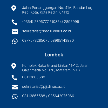

Jalan Penanggungan No. 41A, Bandar Lor,
Kec. Kota, Kota Kediri, 64112

(0354) 2895777 / (0354) 2895999

sekretariat@kediri.dinus.ac.id

087757328507 / 08985143880
Lombok

Komplek Ruko Grand Linkar 11-12, Jalan
Gajahmada No. 170, Mataram, NTB

08113865588

sekretariat@pjj.dinus.ac.id

08113865588 / 085642975966