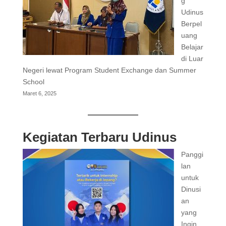
g
Udinus
Berpel
uang
Belajar
di Luar
Negeri lewat Program Student Exchange dan Summer
School
Maret 6, 2025
Kegiatan Terbaru Udinus
Panggi
lan
untuk
Dinusi
an
yang
Ingin