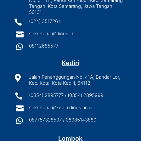
No. 5 - 11 , Pendrikan Kidul, Kec. Semarang
Tengah, Kota Semarang, Jawa Tengah,
50131

(024) 3517261

sekretariat@dinus.id

08112685577
Kediri

Jalan Penanggungan No. 41A, Bandar Lor,
Kec. Kota, Kota Kediri, 64112

(0354) 2895777 / (0354) 2895999

sekretariat@kediri.dinus.ac.id

087757328507 / 08985143880
Lombok