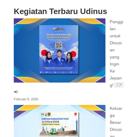
Kegiatan Terbaru Udinus
Panggi
lan
untuk
Dinusi
an
yang
Ingin
Ke
Jepan
g! 🇯🇵
📢
Februari 9, 2026
Keluar
ga
Besar
Dinusi
an