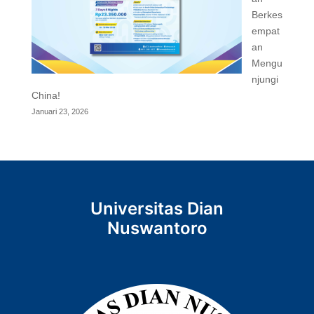
Berkes
empat
an
Mengu
njungi
China!
Januari 23, 2026
Universitas Dian
Nuswantoro