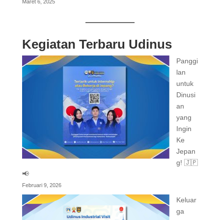
Maret 6, 2025
Kegiatan Terbaru Udinus
Panggi
lan
untuk
Dinusi
an
yang
Ingin
Ke
Jepan
g! 🇯🇵
📢
Februari 9, 2026
Keluar
ga