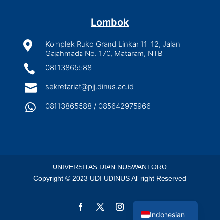
Lombok

Komplek Ruko Grand Linkar 11-12, Jalan
Gajahmada No. 170, Mataram, NTB

08113865588

sekretariat@pjj.dinus.ac.id

08113865588 / 085642975966
UNIVERSITAS DIAN NUSWANTORO
Copyright © 2023 UDI UDINUS All right Reserved
English
Indonesian