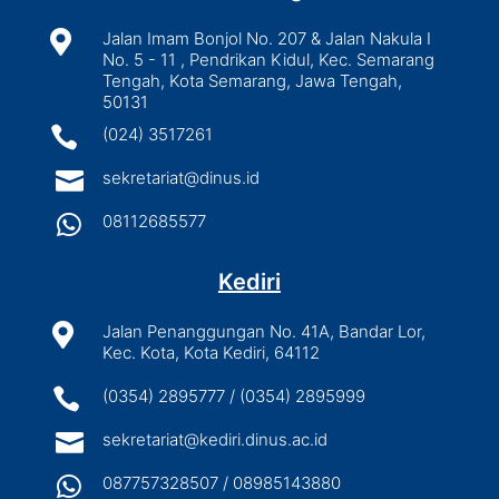

Jalan Imam Bonjol No. 207 & Jalan Nakula I
No. 5 - 11 , Pendrikan Kidul, Kec. Semarang
Tengah, Kota Semarang, Jawa Tengah,
50131

(024) 3517261

sekretariat@dinus.id

08112685577
Kediri

Jalan Penanggungan No. 41A, Bandar Lor,
Kec. Kota, Kota Kediri, 64112

(0354) 2895777 / (0354) 2895999

sekretariat@kediri.dinus.ac.id

087757328507 / 08985143880