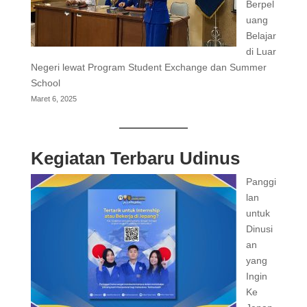
Berpel
uang
Belajar
di Luar
Negeri lewat Program Student Exchange dan Summer
School
Maret 6, 2025
Kegiatan Terbaru Udinus
Panggi
lan
untuk
Dinusi
an
yang
Ingin
Ke