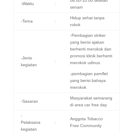
08.00-10.00 setelah
-Waktu
:
senam
Hidup sehat tanpa
-Tema
:
rokok
-Pembagian striker
yang berisi ajakan
berhenti merokok dan
promosi klinik berhenti
-Jenis
:
merokok udinus
kegiatan
-pembagian pamflet
yang berisi bahaya
merokok
Masyarakat semarang
-Sasaran
di area car free day
-
Anggota Tobacco
Pelaksana
:
Free Community
kegiatan