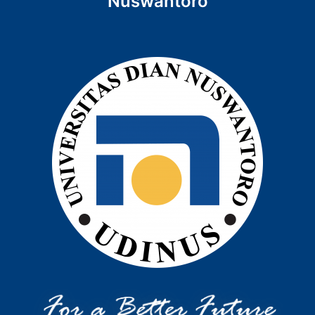
Nuswantoro