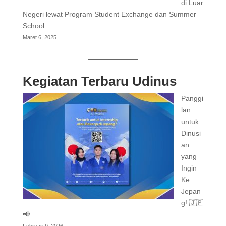
di Luar
Negeri lewat Program Student Exchange dan Summer
School
Maret 6, 2025
Kegiatan Terbaru Udinus
Panggi
lan
untuk
Dinusi
an
yang
Ingin
Ke
Jepan
g! 🇯🇵
📢