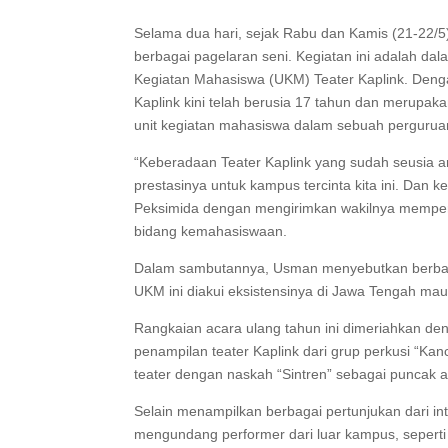
Selama dua hari, sejak Rabu dan Kamis (21-22/5)
berbagai pagelaran seni. Kegiatan ini adalah da
Kegiatan Mahasiswa (UKM) Teater Kaplink. Denga
Kaplink kini telah berusia 17 tahun dan merupak
unit kegiatan mahasiswa dalam sebuah perguruan
“Keberadaan Teater Kaplink yang sudah seusia 
prestasinya untuk kampus tercinta kita ini. Dan
Peksimida dengan mengirimkan wakilnya memperk
bidang kemahasiswaan.
Dalam sambutannya, Usman menyebutkan berbagai
UKM ini diakui eksistensinya di Jawa Tengah mau
Rangkaian acara ulang tahun ini dimeriahkan den
penampilan teater Kaplink dari grup perkusi “Kan
teater dengan naskah “Sintren” sebagai puncak a
Selain menampilkan berbagai pertunjukan dari inte
mengundang performer dari luar kampus, sepert