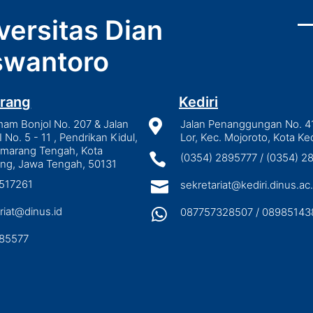
versitas Dian
wantoro
rang
Kediri
mam Bonjol No. 207 & Jalan

Jalan Penanggungan No. 4
I No. 5 - 11 , Pendrikan Kidul,
Lor, Kec. Mojoroto, Kota Ked
emarang Tengah, Kota

(0354) 2895777 / (0354) 
ng, Jawa Tengah, 50131
3517261

sekretariat@kediri.dinus.ac.
riat@dinus.id

087757328507 / 08985143
85577