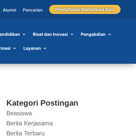
Pendaftaran Mahasiswa Baru
Alumni
Pencarian
endidikan
Riset dan Inovasi
Pengabdian
rmasi
Layanan
Kategori Postingan
Beasiswa
Berita Kerjasama
Berita Terbaru