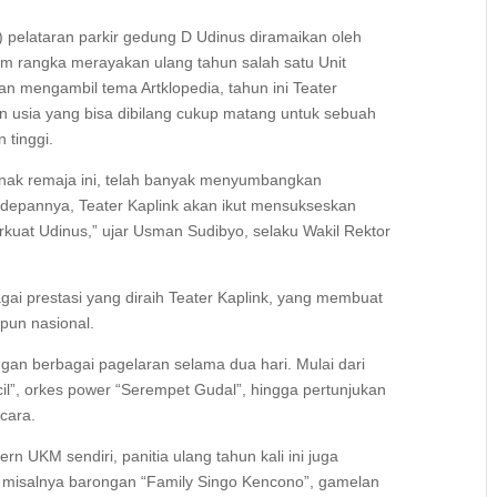
 pelataran parkir gedung D Udinus diramaikan oleh
lam rangka merayakan ulang tahun salah satu Unit
n mengambil tema Artklopedia, tahun ini Teater
an usia yang bisa dibilang cukup matang untuk sebuah
 tinggi.
anak remaja ini, telah banyak menyumbangkan
 kedepannya, Teater Kaplink akan ikut mensukseskan
uat Udinus,” ujar Usman Sudibyo, selaku Wakil Rektor
 prestasi yang diraih Teater Kaplink, yang membuat
pun nasional.
gan berbagai pagelaran selama dua hari. Mulai dari
cil”, orkes power “Serempet Gudal”, hingga pertunjukan
cara.
rn UKM sendiri, panitia ulang tahun kali ini juga
i misalnya barongan “Family Singo Kencono”, gamelan