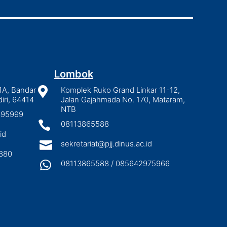
Lombok
1A, Bandar

Komplek Ruko Grand Linkar 11-12,
iri, 64414
Jalan Gajahmada No. 170, Mataram,
NTB
2895999

08113865588
id

sekretariat@pjj.dinus.ac.id
880

08113865588 / 085642975966