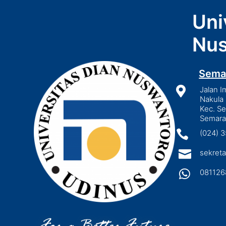
Uni
Nus
Sema

Jalan I
Nakula 
Kec. S
Semara

(024) 

sekreta

081126