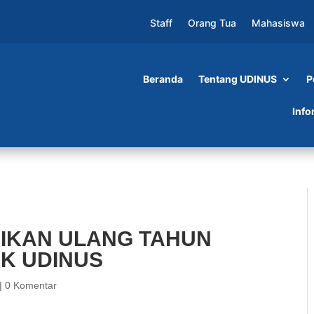
Staff
Orang Tua
Mahasiswa
Beranda
Tentang UDINUS
P
G TAHUN UKM TEATER KAPLINK UDINUS
Info
IKAN ULANG TAHUN
K UDINUS
|
0 Komentar