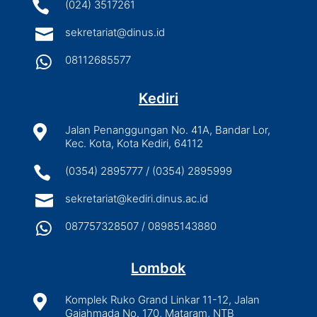

(024) 3517261

sekretariat@dinus.id

08112685577
Kediri

Jalan Penanggungan No. 41A, Bandar Lor,
Kec. Kota, Kota Kediri, 64112

(0354) 2895777 / (0354) 2895999

sekretariat@kediri.dinus.ac.id

087757328507 / 08985143880
Lombok

Komplek Ruko Grand Linkar 11-12, Jalan
Gajahmada No. 170, Mataram, NTB