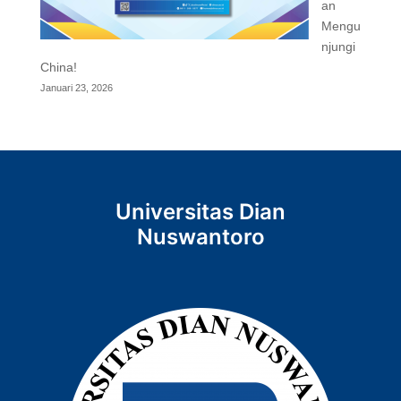
an
Mengu
njungi
China!
Januari 23, 2026
Universitas Dian
Nuswantoro