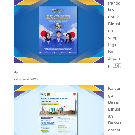
Panggi
lan
untuk
Dinusi
an
yang
Ingin
Ke
Jepan
g! 🇯🇵
📢
Februari 9, 2026
Keluar
ga
Besar
Dinusi
an
Berkes
empat