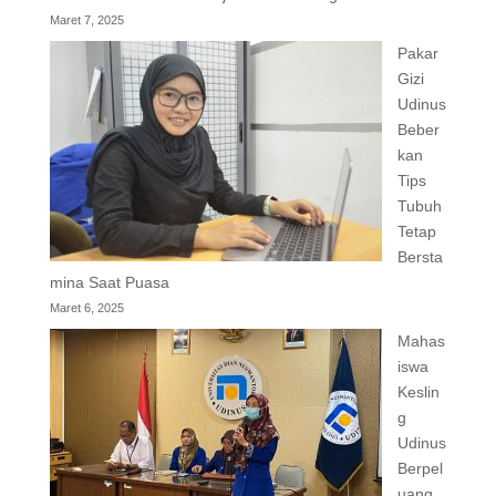
Maret 7, 2025
Pakar
Gizi
Udinus
Beber
kan
Tips
Tubuh
Tetap
Bersta
mina Saat Puasa
Maret 6, 2025
Mahas
iswa
Keslin
g
Udinus
Berpel
uang