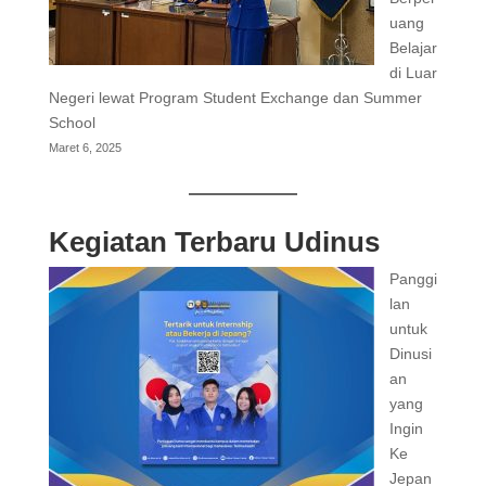
uang
Belajar
di Luar
Negeri lewat Program Student Exchange dan Summer
School
Maret 6, 2025
Kegiatan Terbaru Udinus
Panggi
lan
untuk
Dinusi
an
yang
Ingin
Ke
Jepan