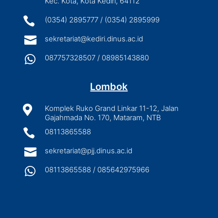
Kec. Kota, Kota Kediri, 64112

(0354) 2895777 / (0354) 2895999

sekretariat@kediri.dinus.ac.id

087757328507 / 08985143880
Lombok

Komplek Ruko Grand Linkar 11-12, Jalan
Gajahmada No. 170, Mataram, NTB

08113865588

sekretariat@pjj.dinus.ac.id

08113865588 / 085642975966