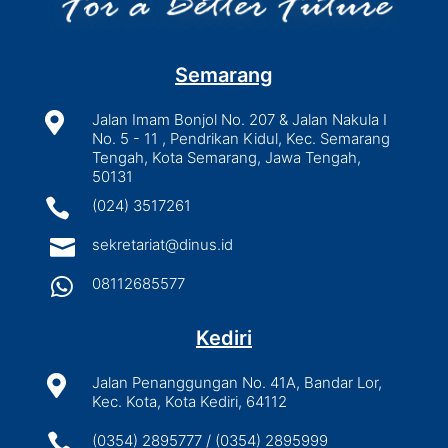
Semarang

Jalan Imam Bonjol No. 207 & Jalan Nakula I
No. 5 - 11 , Pendrikan Kidul, Kec. Semarang
Tengah, Kota Semarang, Jawa Tengah,
50131

(024) 3517261

sekretariat@dinus.id

08112685577
Kediri

Jalan Penanggungan No. 41A, Bandar Lor,
Kec. Kota, Kota Kediri, 64112

(0354) 2895777 / (0354) 2895999