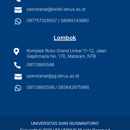

sekretariat@kediri.dinus.ac.id

087757328507 / 08985143880
Lombok

Komplek Ruko Grand Linkar 11-12, Jalan
Gajahmada No. 170, Mataram, NTB

08113865588

sekretariat@pjj.dinus.ac.id

08113865588 / 085642975966
UNIVERSITAS DIAN NUSWANTORO
Copyright © 2023 UDI UDINUS All right Reserved