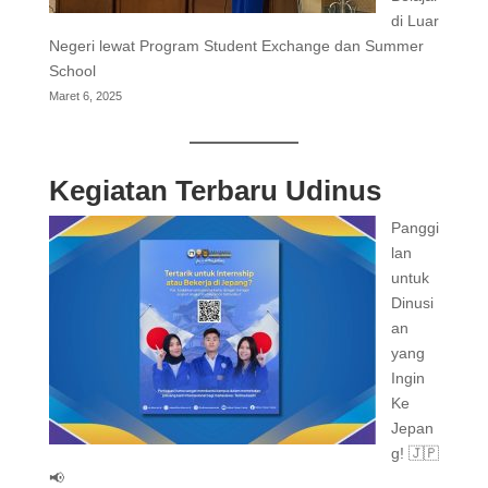
di Luar
Negeri lewat Program Student Exchange dan Summer
School
Maret 6, 2025
Kegiatan Terbaru Udinus
Panggi
lan
untuk
Dinusi
an
yang
Ingin
Ke
Jepan
g! 🇯🇵
📢