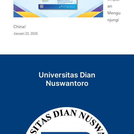
an
Mengu
njungi
China!
Januari 23, 2026
Universitas Dian
Nuswantoro