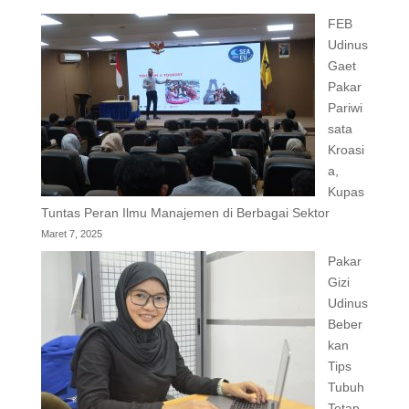
FEB
Udinus
Gaet
Pakar
Pariwi
sata
Kroasi
a,
Kupas
Tuntas Peran Ilmu Manajemen di Berbagai Sektor
Maret 7, 2025
Pakar
Gizi
Udinus
Beber
kan
Tips
Tubuh
Tetap