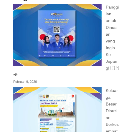
Panggi
lan
untuk
Dinusi
an
yang
Ingin
Ke
Jepan
g! 🇯🇵
📢
Februari 9, 2026
Keluar
ga
Besar
Dinusi
an
Berkes
empat