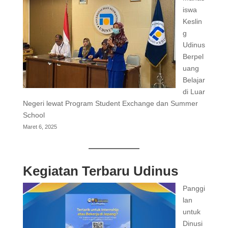
iswa
Keslin
g
Udinus
Berpel
uang
Belajar
di Luar
Negeri lewat Program Student Exchange dan Summer
School
Maret 6, 2025
Kegiatan Terbaru Udinus
Panggi
lan
untuk
Dinusi