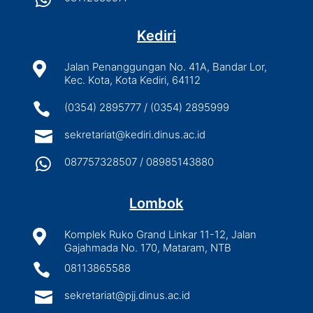
Kediri

Jalan Penanggungan No. 41A, Bandar Lor,
Kec. Kota, Kota Kediri, 64112

(0354) 2895777 / (0354) 2895999

sekretariat@kediri.dinus.ac.id

087757328507 / 08985143880
Lombok

Komplek Ruko Grand Linkar 11-12, Jalan
Gajahmada No. 170, Mataram, NTB

08113865588

sekretariat@pjj.dinus.ac.id