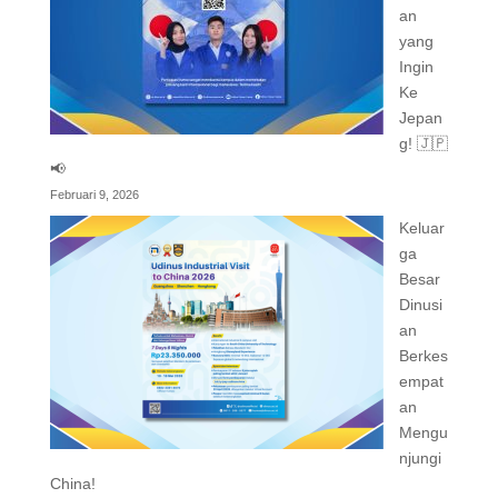
an
yang
Ingin
Ke
Jepan
g! 🇯🇵
📢
Februari 9, 2026
Keluar
ga
Besar
Dinusi
an
Berkes
empat
an
Mengu
njungi
China!