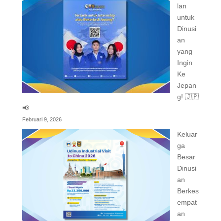
lan
untuk
Dinusi
an
yang
Ingin
Ke
Jepan
g! 🇯🇵
📢
Februari 9, 2026
Keluar
ga
Besar
Dinusi
an
Berkes
empat
an