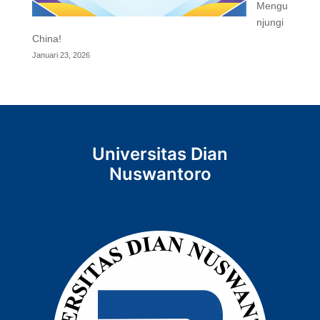
Mengu
njungi
China!
Januari 23, 2026
Universitas Dian
Nuswantoro