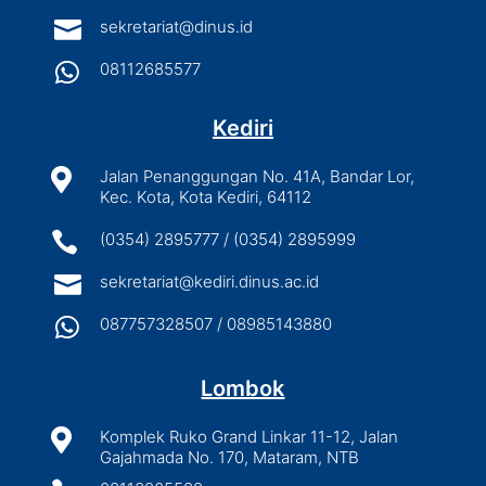

sekretariat@dinus.id

08112685577
Kediri

Jalan Penanggungan No. 41A, Bandar Lor,
Kec. Kota, Kota Kediri, 64112

(0354) 2895777 / (0354) 2895999

sekretariat@kediri.dinus.ac.id

087757328507 / 08985143880
Lombok

Komplek Ruko Grand Linkar 11-12, Jalan
Gajahmada No. 170, Mataram, NTB