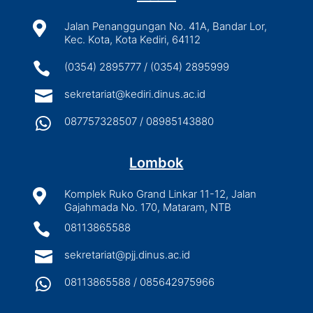

Jalan Penanggungan No. 41A, Bandar Lor,
Kec. Kota, Kota Kediri, 64112

(0354) 2895777 / (0354) 2895999

sekretariat@kediri.dinus.ac.id

087757328507 / 08985143880
Lombok

Komplek Ruko Grand Linkar 11-12, Jalan
Gajahmada No. 170, Mataram, NTB

08113865588

sekretariat@pjj.dinus.ac.id

08113865588 / 085642975966