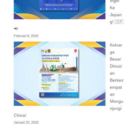
Ingin
Ke
Jepan
g! 🇯🇵
📢
Februari 9, 2026
Keluar
ga
Besar
Dinusi
an
Berkes
empat
an
Mengu
njungi
China!
Januari 23, 2026