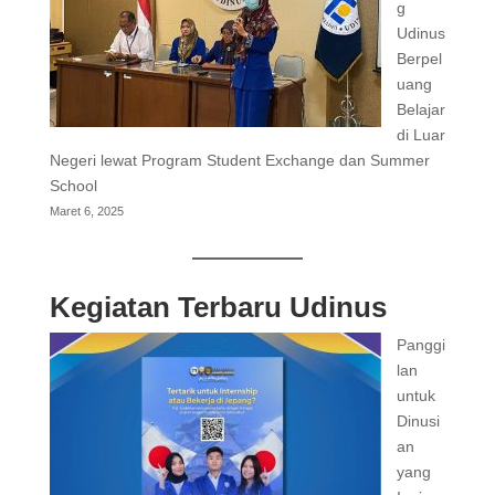
g
Udinus
Berpel
uang
Belajar
di Luar
Negeri lewat Program Student Exchange dan Summer
School
Maret 6, 2025
Kegiatan Terbaru Udinus
Panggi
lan
untuk
Dinusi
an
yang