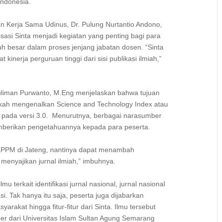
 Indonesia.
an Kerja Sama Udinus, Dr. Pulung Nurtantio Andono,
sasi Sinta menjadi kegiatan yang penting bagi para
uh besar dalam proses jenjang jabatan dosen. “Sinta
kinerja perguruan tinggi dari sisi publikasi ilmiah,”
Yuliman Purwanto, M.Eng menjelaskan bahwa tujuan
ngkah mengenalkan Science and Technology Index atau
k pada versi 3.0. Menurutnya, berbagai narasumber
memberikan pengetahuannya kepada para peserta.
or LPPM di Jateng, nantinya dapat menambah
menyajikan jurnal ilmiah,” imbuhnya.
u terkait identifikasi jurnal nasional, jurnal nasional
si. Tak hanya itu saja, peserta juga dijabarkan
rakat hingga fitur-fitur dari Sinta. Ilmu tersebut
er dari Universitas Islam Sultan Agung Semarang