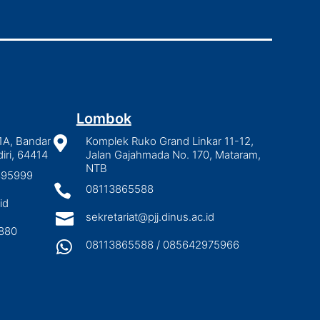
Lombok
1A, Bandar

Komplek Ruko Grand Linkar 11-12,
iri, 64414
Jalan Gajahmada No. 170, Mataram,
NTB
2895999

08113865588
id

sekretariat@pjj.dinus.ac.id
880

08113865588 / 085642975966