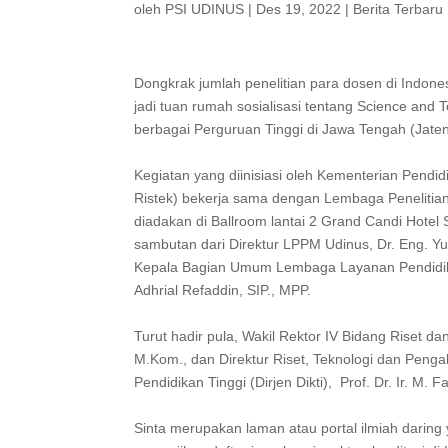
oleh
PSI UDINUS
|
Des 19, 2022
|
Berita Terbaru
Dongkrak jumlah penelitian para dosen di Indon
jadi tuan rumah sosialisasi tentang Science and 
berbagai Perguruan Tinggi di Jawa Tengah (Jateng)
Kegiatan yang diinisiasi oleh Kementerian Pendi
Ristek) bekerja sama dengan Lembaga Penelitia
diadakan di Ballroom lantai 2 Grand Candi Hotel 
sambutan dari Direktur LPPM Udinus, Dr. Eng. Y
Kepala Bagian Umum Lembaga Layanan Pendidika
Adhrial Refaddin, SIP., MPP.
Turut hadir pula, Wakil Rektor IV Bidang Riset d
M.Kom., dan Direktur Riset, Teknologi dan Penga
Pendidikan Tinggi (Dirjen Dikti), Prof. Dr. Ir. M. 
Sinta merupakan laman atau portal ilmiah daring