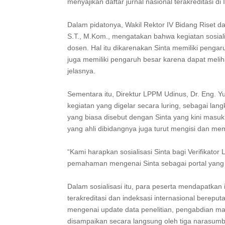
menyajikan daftar jurnal nasional terakreditasi di
Dalam pidatonya, Wakil Rektor IV Bidang Riset d
S.T., M.Kom., mengatakan bahwa kegiatan sosiali
dosen. Hal itu dikarenakan Sinta memiliki pengar
juga memiliki pengaruh besar karena dapat melihat 
jelasnya.
Sementara itu, Direktur LPPM Udinus, Dr. Eng. 
kegiatan yang digelar secara luring, sebagai la
yang biasa disebut dengan Sinta yang kini masu
yang ahli dibidangnya juga turut mengisi dan 
“Kami harapkan sosialisasi Sinta bagi Verifikat
pemahaman mengenai Sinta sebagai portal yang 
Dalam sosialisasi itu, para peserta mendapatkan ilm
terakreditasi dan indeksasi internasional bereputa
mengenai update data penelitian, pengabdian masya
disampaikan secara langsung oleh tiga narasumb