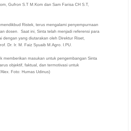
Kom, Gufron S.T M.Kom dan Sam Farisa CH S.T,
eh Kemendikbud Ristek, terus mengalami penyempurnaan
n dosen. Saat ini, Sinta telah menjadi referensi para
ai dengan yang diutarakan oleh Direktur Riset,
f. Dr. Ir. M. Faiz Syuaib M.Agro. I.PU.
ntuk memberikan masukan untuk pengembangan Sinta
us objektif, faktual, dan termotivasi untuk
Alex. Foto: Humas Udinus)