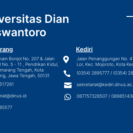
versitas Dian
wantoro
rang
Kediri
mam Bonjol No. 207 & Jalan

Jalan Penanggungan No. 4
I No. 5 - 11 , Pendrikan Kidul,
Lor, Kec. Mojoroto, Kota Ked
emarang Tengah, Kota

(0354) 2895777 / (0354) 
ng, Jawa Tengah, 50131
3517261

sekretariat@kediri.dinus.ac.
riat@dinus.id

087757328507 / 08985143
85577