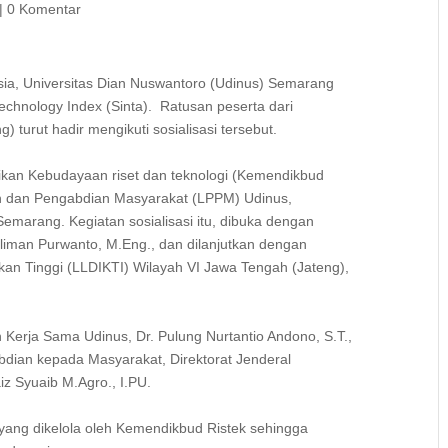
|
0 Komentar
esia, Universitas Dian Nuswantoro (Udinus) Semarang
Technology Index (Sinta). Ratusan peserta dari
 turut hadir mengikuti sosialisasi tersebut.
dikan Kebudayaan riset dan teknologi (Kemendikbud
n dan Pengabdian Masyarakat (LPPM) Udinus,
Semarang. Kegiatan sosialisasi itu, dibuka dengan
uliman Purwanto, M.Eng., dan dilanjutkan dengan
n Tinggi (LLDIKTI) Wilayah VI Jawa Tengah (Jateng),
an Kerja Sama Udinus, Dr. Pulung Nurtantio Andono, S.T.,
bdian kepada Masyarakat, Direktorat Jenderal
Faiz Syuaib M.Agro., I.PU.
 yang dikelola oleh Kemendikbud Ristek sehingga