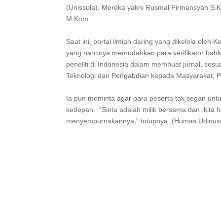
(Unissula). Mereka yakni Rusmal Firmansyah S.
M.Kom.
Saat ini, portal ilmiah daring yang dikelola ol
yang nantinya memudahkan para verifikator bahka
peneliti di Indonesia dalam membuat jurnal, sesu
Teknologi dan Pengabdian kepada Masyarakat, Pro
Ia pun meminta agar para peserta tak segan u
kedepan. “Sinta adalah milik bersama dan kita har
menyempurnakannya,” tutupnya. (Humas Udinus/