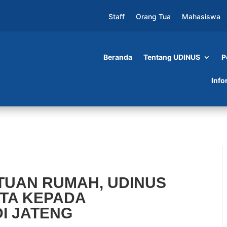
Staff
Orang Tua
Mahasiswa
Beranda
Tentang UDINUS
P
H, UDINUS SOSIALISASIKAN SINTA KEPADA
Info
TUAN RUMAH, UDINUS
NTA KEPADA
DI JATENG