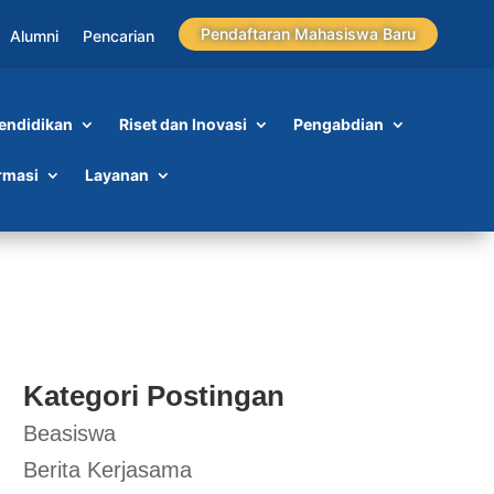
Pendaftaran Mahasiswa Baru
Alumni
Pencarian
endidikan
Riset dan Inovasi
Pengabdian
rmasi
Layanan
Kategori Postingan
Beasiswa
Berita Kerjasama