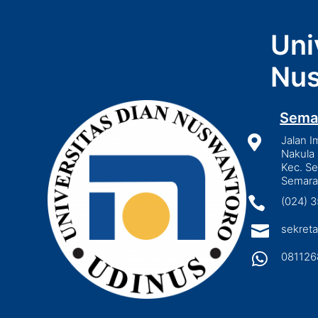
Uni
Nus
Sema

Jalan I
Nakula 
Kec. S
Semara

(024) 

sekreta

081126