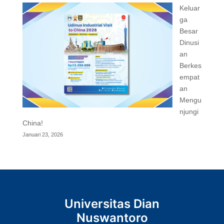
Keluar
ga
Besar
Dinusi
an
Berkes
empat
an
Mengu
njungi
China!
Januari 23, 2026
Universitas Dian
Nuswantoro