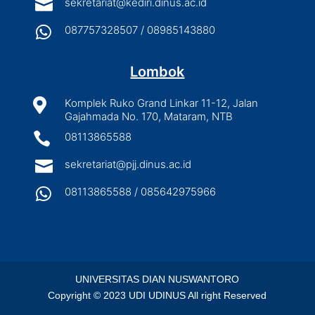

sekretariat@kediri.dinus.ac.id

087757328507 / 08985143880
Lombok

Komplek Ruko Grand Linkar 11-12, Jalan
Gajahmada No. 170, Mataram, NTB

08113865588

sekretariat@pjj.dinus.ac.id

08113865588 / 085642975966
UNIVERSITAS DIAN NUSWANTORO
Copyright © 2023 UDI UDINUS All right Reserved