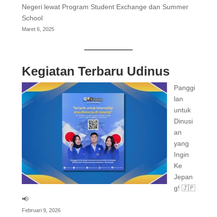
Negeri lewat Program Student Exchange dan Summer
School
Maret 6, 2025
Kegiatan Terbaru Udinus
Panggi
lan
untuk
Dinusi
an
yang
Ingin
Ke
Jepan
g! 🇯🇵
📢
Februari 9, 2026