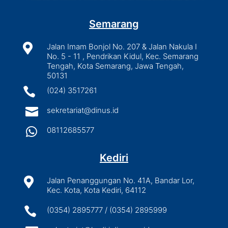
Semarang

Jalan Imam Bonjol No. 207 & Jalan Nakula I
No. 5 - 11 , Pendrikan Kidul, Kec. Semarang
Tengah, Kota Semarang, Jawa Tengah,
50131

(024) 3517261

sekretariat@dinus.id

08112685577
Kediri

Jalan Penanggungan No. 41A, Bandar Lor,
Kec. Kota, Kota Kediri, 64112

(0354) 2895777 / (0354) 2895999