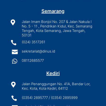
Semarang

Jalan Imam Bonjol No. 207 & Jalan Nakula I
No. 5 - 11 , Pendrikan Kidul, Kec. Semarang
Tengah, Kota Semarang, Jawa Tengah,
50131

(024) 3517261

sekretariat@dinus.id

08112685577
Kediri

Jalan Penanggungan No. 41A, Bandar Lor,
Kec. Kota, Kota Kediri, 64112

(0354) 2895777 / (0354) 2895999