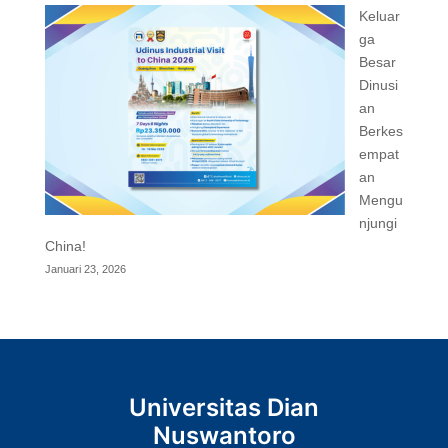
Keluar
ga
Besar
Dinusi
an
Berkes
empat
an
Mengu
njungi
China!
Januari 23, 2026
Universitas Dian
Nuswantoro