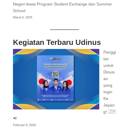
Negeri lewat Program Student Exchange dan Summer
School
Maret 6, 2025
Kegiatan Terbaru Udinus
Panggi
lan
untuk
Dinusi
an
yang
Ingin
Ke
Jepan
g! 🇯🇵
📢
Februari 9, 2026