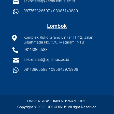

sekretariat@kediri.dinus.ac.id

087757328507 / 08985143880
Lombok

Komplek Ruko Grand Linkar 11-12, Jalan
Gajahmada No. 170, Mataram, NTB

08113865588

sekretariat@pjj.dinus.ac.id

08113865588 / 085642975966
UNIVERSITAS DIAN NUSWANTORO
Copyright © 2023 UDI UDINUS All right Reserved