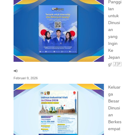
Panggi
lan
untuk
Dinusi
an
yang
Ingin
Ke
Jepan
g! 🇯🇵
📢
Februari 9, 2026
Keluar
ga
Besar
Dinusi
an
Berkes
empat