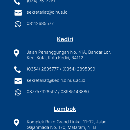

(024) 3517261

sekretariat@dinus.id

08112685577
Kediri

Jalan Penanggungan No. 41A, Bandar Lor,
Kec. Kota, Kota Kediri, 64112

(0354) 2895777 / (0354) 2895999

sekretariat@kediri.dinus.ac.id

087757328507 / 08985143880
Lombok

Komplek Ruko Grand Linkar 11-12, Jalan
Gajahmada No. 170, Mataram, NTB