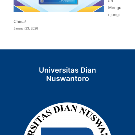
an
Mengu
njungi
China!
Januari 23, 2026
Universitas Dian
Nuswantoro