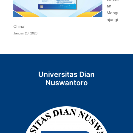
an
Mengu
njungi
China!
Januari 23, 2026
Universitas Dian
Nuswantoro