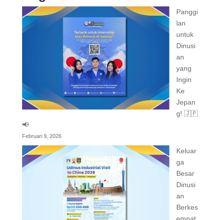
Panggi
lan
untuk
Dinusi
an
yang
Ingin
Ke
Jepan
g! 🇯🇵
📢
Februari 9, 2026
Keluar
ga
Besar
Dinusi
an
Berkes
empat