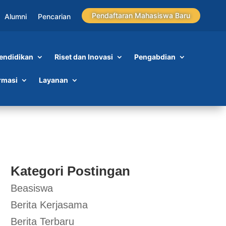
Pendaftaran Mahasiswa Baru
Alumni
Pencarian
endidikan
Riset dan Inovasi
Pengabdian
rmasi
Layanan
Kategori Postingan
Beasiswa
Berita Kerjasama
Berita Terbaru