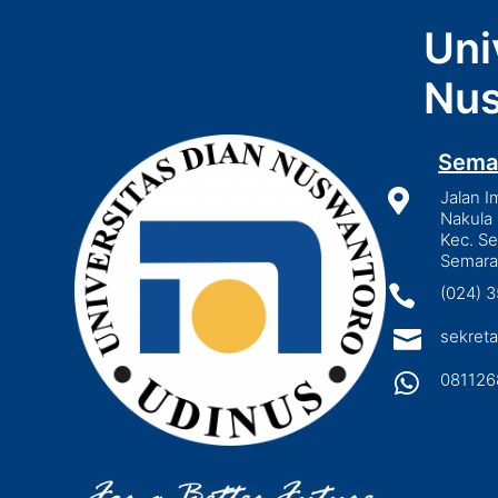
Uni
Nus
Sema

Jalan I
Nakula 
Kec. S
Semara

(024) 

sekreta

081126