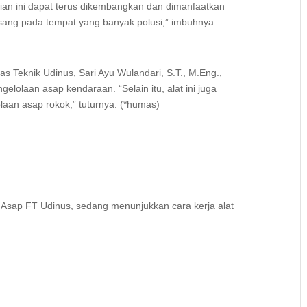
tian ini dapat terus dikembangkan dan dimanfaatkan
sang pada tempat yang banyak polusi,” imbuhnya.
s Teknik Udinus, Sari Ayu Wulandari, S.T., M.Eng.,
elolaan asap kendaraan. “Selain itu, alat ini juga
aan asap rokok,” tuturnya. (*humas)
sap FT Udinus, sedang menunjukkan cara kerja alat