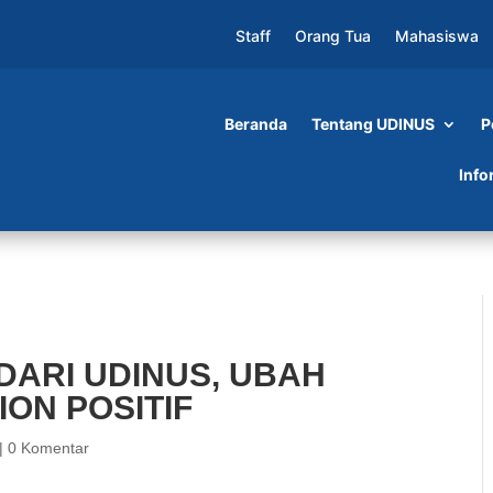
Staff
Orang Tua
Mahasiswa
Beranda
Tentang UDINUS
P
S, UBAH POLUSI UDARA JADI ION POSITIF
Info
DARI UDINUS, UBAH
ION POSITIF
|
0 Komentar