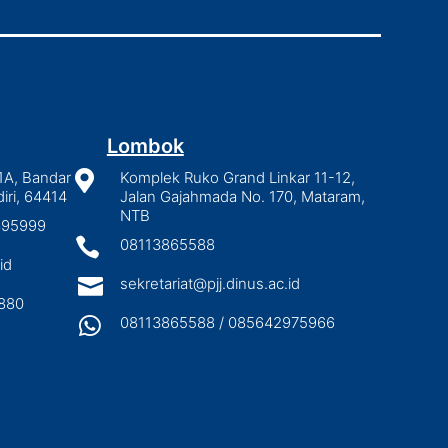
Lombok
1A, Bandar

Komplek Ruko Grand Linkar 11-12,
iri, 64414
Jalan Gajahmada No. 170, Mataram,
NTB
2895999

08113865588
id

sekretariat@pjj.dinus.ac.id
880

08113865588 / 085642975966