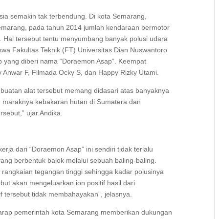
sia semakin tak terbendung. Di kota Semarang,
Semarang, pada tahun 2014 jumlah kendaraan bermotor
. Hal tersebut tentu menyumbang banyak polusi udara
swa Fakultas Teknik (FT) Universitas Dian Nuswantoro
ap yang diberi nama “Doraemon Asap”. Keempat
y Anwar F, Filmada Ocky S, dan Happy Rizky Utami.
mbuatan alat tersebut memang didasari atas banyaknya
itu, maraknya kebakaran hutan di Sumatera dan
sebut,” ujar Andika.
rja dari “Doraemon Asap” ini sendiri tidak terlalu
ang berbentuk balok melalui sebuah baling-baling.
h rangkaian tegangan tinggi sehingga kadar polusinya
but akan mengeluarkan ion positif hasil dari
if tersebut tidak membahayakan”, jelasnya.
berharap pemerintah kota Semarang memberikan dukungan