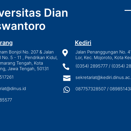
versitas Dian
wantoro
rang
Kediri
mam Bonjol No. 207 & Jalan

Jalan Penanggungan No. 4
I No. 5 - 11 , Pendrikan Kidul,
Lor, Kec. Mojoroto, Kota Ked
emarang Tengah, Kota

(0354) 2895777 / (0354) 
ng, Jawa Tengah, 50131
3517261

sekretariat@kediri.dinus.ac.
riat@dinus.id

087757328507 / 08985143
85577