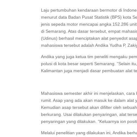
Laju pertumbuhan kendaraan bermotor di Indone
menurut data Badan Pusat Statistik (BPS) kota 
jenis sepeda motor mencapai angka 152.286 unit
di Semarang. Atas dasar tersebut, empat mahasi
(Udinus) berhasil menciptakan alat penyedot as
mahasiswa tersebut adalah Andika Yudha P, Zaki
Andika yang juga ketua tim peneliti mengaku pe
polusi di kota besar seperti Semarang. “Selain 
Kalimantan juga menjadi dasar pembuatan alat ter
Mahasiswa semester akhir ini menjelaskan, cara ke
rumit. Asap yang ada akan masuk ke dalam alat y
Kemudian asap tersebut akan difilter oleh sebua
berkurang. Usai dilakukan penyaringan, alat terse
penyaringan yang dilakukan. “Keluarnya ion posit
Melalui penelitian yang dilakukan ini, Andika 