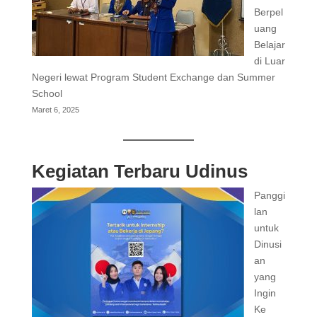
Berpel
uang
Belajar
di Luar
Negeri lewat Program Student Exchange dan Summer
School
Maret 6, 2025
Kegiatan Terbaru Udinus
Panggi
lan
untuk
Dinusi
an
yang
Ingin
Ke