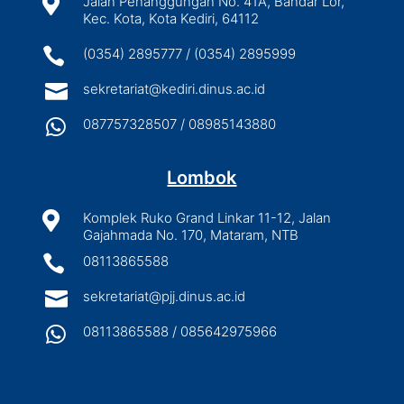

Jalan Penanggungan No. 41A, Bandar Lor,
Kec. Kota, Kota Kediri, 64112

(0354) 2895777 / (0354) 2895999

sekretariat@kediri.dinus.ac.id

087757328507 / 08985143880
Lombok

Komplek Ruko Grand Linkar 11-12, Jalan
Gajahmada No. 170, Mataram, NTB

08113865588

sekretariat@pjj.dinus.ac.id

08113865588 / 085642975966