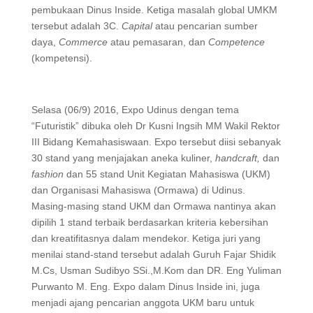
pembukaan Dinus Inside. Ketiga masalah global UMKM
tersebut adalah 3C.
Capital
atau pencarian sumber
daya,
Commerce
atau pemasaran, dan
Competence
(kompetensi).
Selasa (06/9) 2016, Expo Udinus dengan tema
“Futuristik” dibuka oleh Dr Kusni Ingsih MM Wakil Rektor
III Bidang Kemahasiswaan. Expo tersebut diisi sebanyak
30 stand yang menjajakan aneka kuliner,
handcraft,
dan
fashion
dan 55 stand Unit Kegiatan Mahasiswa (UKM)
dan Organisasi Mahasiswa (Ormawa) di Udinus.
Masing-masing stand UKM dan Ormawa nantinya akan
dipilih 1 stand terbaik berdasarkan kriteria kebersihan
dan kreatifitasnya dalam mendekor. Ketiga juri yang
menilai stand-stand tersebut adalah Guruh Fajar Shidik
M.Cs, Usman Sudibyo SSi.,M.Kom dan DR. Eng Yuliman
Purwanto M. Eng. Expo dalam Dinus Inside ini, juga
menjadi ajang pencarian anggota UKM baru untuk