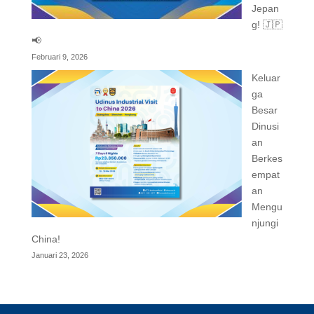
Jepan
g! 🇯🇵
📢
Februari 9, 2026
Keluar
ga
Besar
Dinusi
an
Berkes
empat
an
Mengu
njungi
China!
Januari 23, 2026