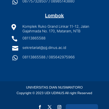

087757328507 / 08985143880
Lombok

Komplek Ruko Grand Linkar 11-12, Jalan
Gajahmada No. 170, Mataram, NTB

08113865588

sekretariat@pjj.dinus.ac.id

08113865588 / 085642975966
UNIVERSITAS DIAN NUSWANTORO
Copyright © 2023 UDI UDINUS All right Reserved
English