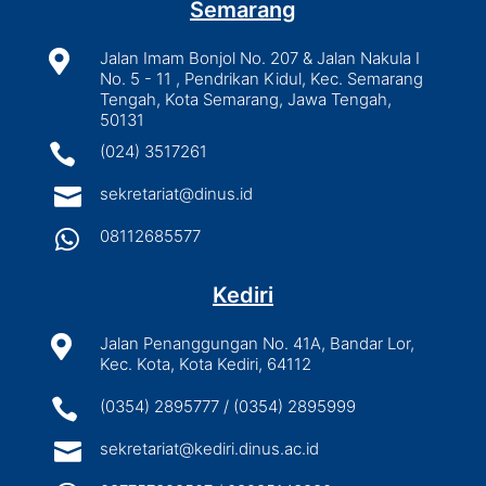
Semarang

Jalan Imam Bonjol No. 207 & Jalan Nakula I
No. 5 - 11 , Pendrikan Kidul, Kec. Semarang
Tengah, Kota Semarang, Jawa Tengah,
50131

(024) 3517261

sekretariat@dinus.id

08112685577
Kediri

Jalan Penanggungan No. 41A, Bandar Lor,
Kec. Kota, Kota Kediri, 64112

(0354) 2895777 / (0354) 2895999

sekretariat@kediri.dinus.ac.id