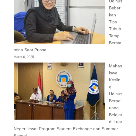
Udinus
Beber
kan
Tips
Tubuh
Tetap
Bersta
mina Saat Puasa
Maret 6, 2025
Mahas
iswa
Keslin
g
Udinus
Berpel
uang
Belajar
di Luar
Negeri lewat Program Student Exchange dan Summer
School