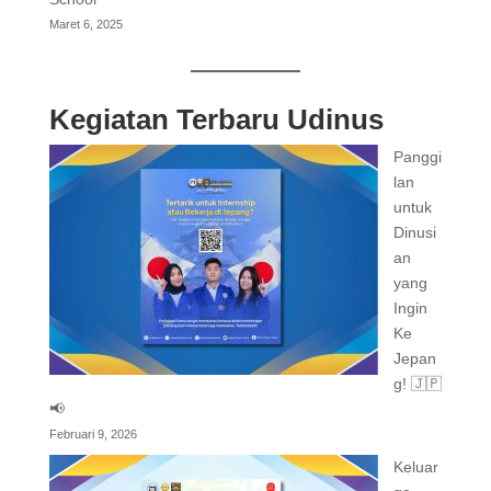
Maret 6, 2025
Kegiatan Terbaru Udinus
Panggi
lan
untuk
Dinusi
an
yang
Ingin
Ke
Jepan
g! 🇯🇵
📢
Februari 9, 2026
Keluar