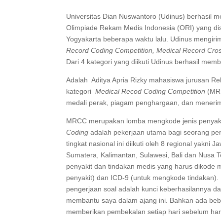
Universitas Dian Nuswantoro (Udinus) berhasil 
Olimpiade Rekam Medis Indonesia (ORI) yang di
Yogyakarta beberapa waktu lalu. Udinus mengirim
Record Coding Competition, Medical Record Cro
Dari 4 kategori yang diikuti Udinus berhasil mem
Adalah Aditya Apria Rizky mahasiswa jurusan R
kategori
Medical Recod Coding Competition
(MR
medali perak, piagam penghargaan, dan meneri
MRCC merupakan lomba mengkode jenis penyakit
Coding
adalah pekerjaan utama bagi seorang pe
tingkat nasional ini diikuti oleh 8 regional yakni
Sumatera, Kalimantan, Sulawesi, Bali dan Nusa 
penyakit dan tindakan medis yang harus dikod
penyakit) dan ICD-9 (untuk mengkode tindakan). 
pengerjaan soal adalah kunci keberhasilannya d
membantu saya dalam ajang ini. Bahkan ada b
memberikan pembekalan setiap hari sebelum hari H