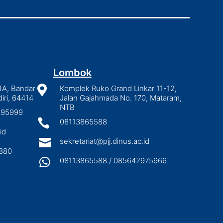
Lombok
1A, Bandar

Komplek Ruko Grand Linkar 11-12,
iri, 64414
Jalan Gajahmada No. 170, Mataram,
NTB
2895999

08113865588
id

sekretariat@pjj.dinus.ac.id
880

08113865588 / 085642975966