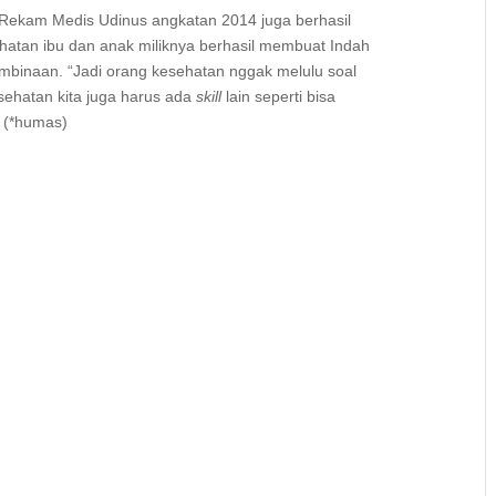
n Rekam Medis Udinus angkatan 2014 juga berhasil
ehatan ibu dan anak miliknya berhasil membuat Indah
binaan. “Jadi orang kesehatan nggak melulu soal
esehatan kita juga harus ada
skill
lain seperti bisa
. (*humas)