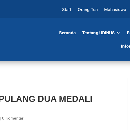
Staff
Orang Tua
Mahasiswa
Beranda
Tentang UDINUS
P
A MEDALI DI ORI NASIONAL
Info
 PULANG DUA MEDALI
|
0 Komentar