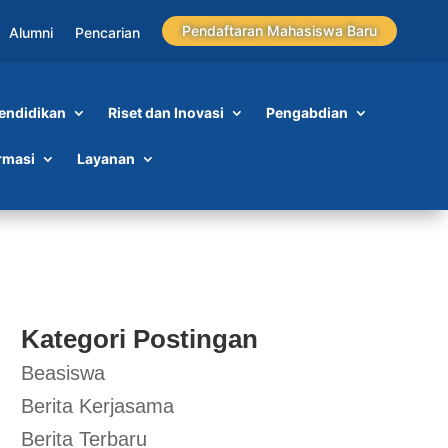
Pendaftaran Mahasiswa Baru
Alumni
Pencarian
endidikan
Riset dan Inovasi
Pengabdian
rmasi
Layanan
Kategori Postingan
Beasiswa
Berita Kerjasama
Berita Terbaru