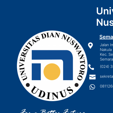
Uni
Nus
Sema

Jalan I
Nakula 
Kec. S
Semara

(024) 

sekreta

081126