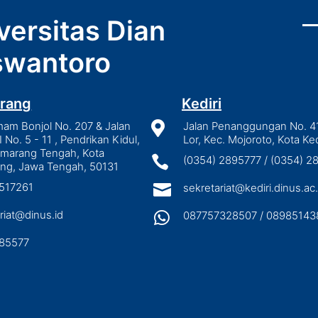
versitas Dian
wantoro
rang
Kediri
mam Bonjol No. 207 & Jalan

Jalan Penanggungan No. 4
I No. 5 - 11 , Pendrikan Kidul,
Lor, Kec. Mojoroto, Kota Ked
emarang Tengah, Kota

(0354) 2895777 / (0354) 
ng, Jawa Tengah, 50131
3517261

sekretariat@kediri.dinus.ac.
riat@dinus.id

087757328507 / 08985143
85577