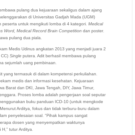
membawa pulang dua kejuaraan sekaligus dalam ajang
selenggarakan di Universitas Gadjah Mada (UGM)
 peserta untuk mengikuti lomba di 4 kategori
. Medical
ss Word, Medical Record Brain Competition
dan poster.
bawa pulang dua piala.
ekam Medis Udinus angkatan 2013 yang menjadi juara 2
 CC)
Single
putera. Adit berhasil membawa pulang
ma sejumlah uang pembinaan.
 yang termasuk di dalam kompetensi perkuliahan.
rekam medis dan informasi kesehatan. Kejuaraan
 Jawa Barat dan DKI, Jawa Tengah, DIY, Jawa Timur,
Tenggara. Proses lomba adalah pengerjaan soal seputar
e menggunakan buku panduan ICD-10 (untuk mengkode
Menurut Arditya, fokus dan tidak terburu-buru dalam
alam penyelesaian soal. “Pihak kampus sangat
eberapa dosen yang menyempatkan waktunya
,” tutur Arditya.