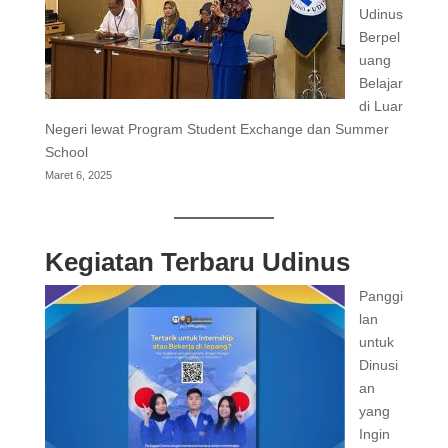
Udinus
Berpel
uang
Belajar
di Luar
Negeri lewat Program Student Exchange dan Summer
School
Maret 6, 2025
Kegiatan Terbaru Udinus
Panggi
lan
untuk
Dinusi
an
yang
Ingin