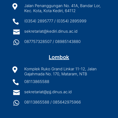

Jalan Penanggungan No. 41A, Bandar Lor,
Kec. Kota, Kota Kediri, 64112

(0354) 2895777 / (0354) 2895999

sekretariat@kediri.dinus.ac.id

087757328507 / 08985143880
Lombok

Komplek Ruko Grand Linkar 11-12, Jalan
Gajahmada No. 170, Mataram, NTB

08113865588

sekretariat@pjj.dinus.ac.id

08113865588 / 085642975966