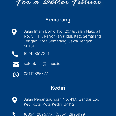
Semarang

Jalan Imam Bonjol No. 207 & Jalan Nakula I
No. 5 - 11 , Pendrikan Kidul, Kec. Semarang
Tengah, Kota Semarang, Jawa Tengah,
50131

(024) 3517261

sekretariat@dinus.id

08112685577
Kediri

Jalan Penanggungan No. 41A, Bandar Lor,
Kec. Kota, Kota Kediri, 64112

(0354) 2895777 / (0354) 2895999