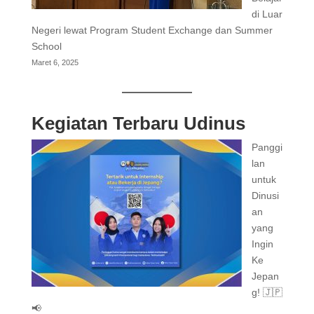
di Luar
Negeri lewat Program Student Exchange dan Summer
School
Maret 6, 2025
Kegiatan Terbaru Udinus
Panggi
lan
untuk
Dinusi
an
yang
Ingin
Ke
Jepan
g! 🇯🇵
📢