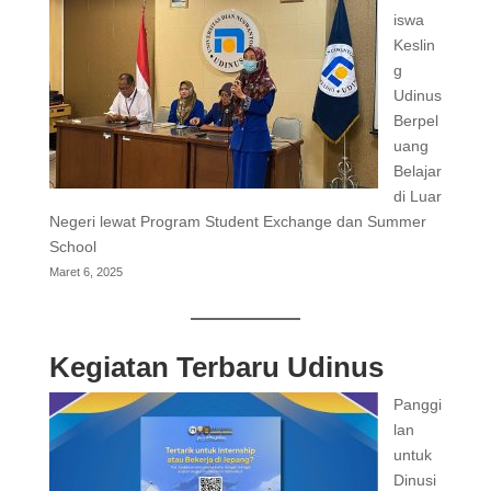
iswa
Keslin
g
Udinus
Berpel
uang
Belajar
di Luar
Negeri lewat Program Student Exchange dan Summer
School
Maret 6, 2025
Kegiatan Terbaru Udinus
Panggi
lan
untuk
Dinusi