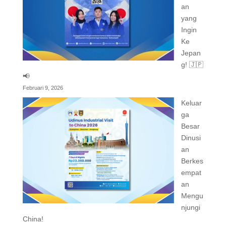
an
yang
Ingin
Ke
Jepan
g! 🇯🇵
📢
Februari 9, 2026
Keluar
ga
Besar
Dinusi
an
Berkes
empat
an
Mengu
njungi
China!