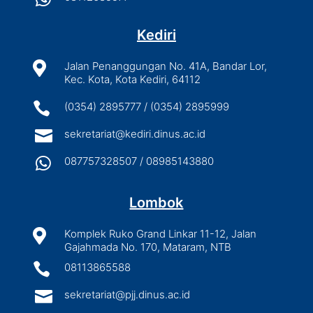
Kediri

Jalan Penanggungan No. 41A, Bandar Lor,
Kec. Kota, Kota Kediri, 64112

(0354) 2895777 / (0354) 2895999

sekretariat@kediri.dinus.ac.id

087757328507 / 08985143880
Lombok

Komplek Ruko Grand Linkar 11-12, Jalan
Gajahmada No. 170, Mataram, NTB

08113865588

sekretariat@pjj.dinus.ac.id