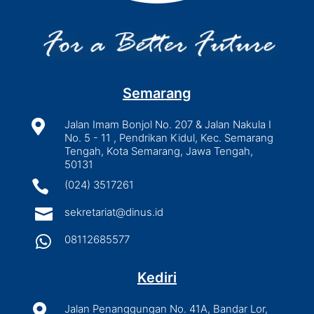
Semarang

Jalan Imam Bonjol No. 207 & Jalan Nakula I
No. 5 - 11 , Pendrikan Kidul, Kec. Semarang
Tengah, Kota Semarang, Jawa Tengah,
50131

(024) 3517261

sekretariat@dinus.id

08112685577
Kediri

Jalan Penanggungan No. 41A, Bandar Lor,