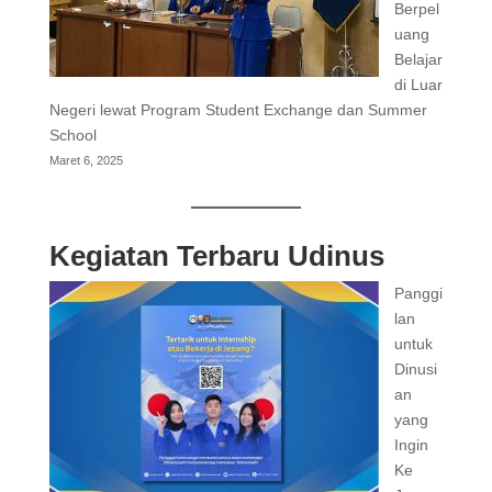
Berpel
uang
Belajar
di Luar
Negeri lewat Program Student Exchange dan Summer
School
Maret 6, 2025
Kegiatan Terbaru Udinus
Panggi
lan
untuk
Dinusi
an
yang
Ingin
Ke