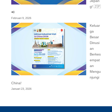
Jepan
g! 🇯🇵
📢
Februari 9, 2026
Keluar
ga
Besar
Dinusi
an
Berkes
empat
an
Mengu
njungi
China!
Januari 23, 2026