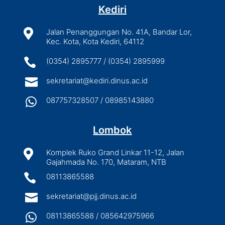
Kediri

Jalan Penanggungan No. 41A, Bandar Lor,
Kec. Kota, Kota Kediri, 64112

(0354) 2895777 / (0354) 2895999

sekretariat@kediri.dinus.ac.id

087757328507 / 08985143880
Lombok

Komplek Ruko Grand Linkar 11-12, Jalan
Gajahmada No. 170, Mataram, NTB

08113865588

sekretariat@pjj.dinus.ac.id

08113865588 / 085642975966