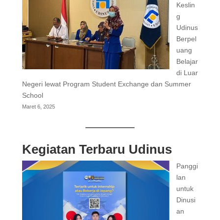
Keslin
g
Udinus
Berpel
uang
Belajar
di Luar
Negeri lewat Program Student Exchange dan Summer
School
Maret 6, 2025
Kegiatan Terbaru Udinus
Panggi
lan
untuk
Dinusi
an