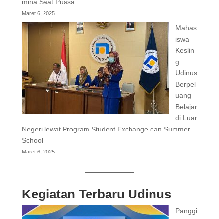
mina Saat Puasa
Maret 6, 2025
Mahas
iswa
Keslin
g
Udinus
Berpel
uang
Belajar
di Luar
Negeri lewat Program Student Exchange dan Summer
School
Maret 6, 2025
Kegiatan Terbaru Udinus
Panggi