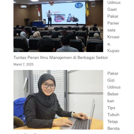
Udinus
Gaet
Pakar
Pariwi
sata
Kroasi
a,
Kupas
Tuntas Peran Ilmu Manajemen di Berbagai Sektor
Maret 7, 2025
Pakar
Gizi
Udinus
Beber
kan
Tips
Tubuh
Tetap
Bersta