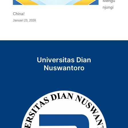
Mengu
njungi
China!
Januari 23, 2026
Universitas Dian
Nuswantoro