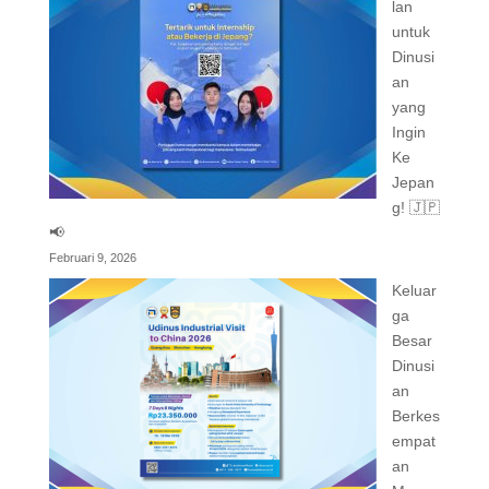
lan
untuk
Dinusi
an
yang
Ingin
Ke
Jepan
g! 🇯🇵
📢
Februari 9, 2026
Keluar
ga
Besar
Dinusi
an
Berkes
empat
an