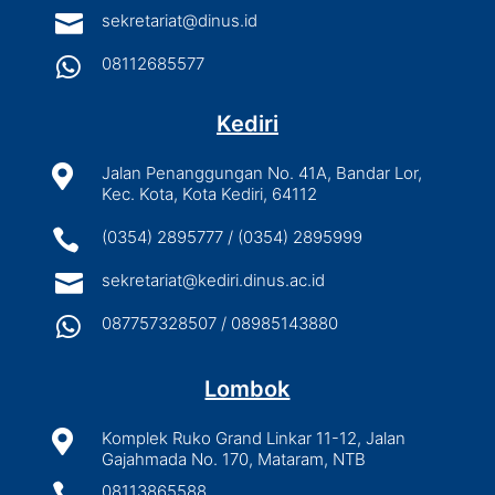

sekretariat@dinus.id

08112685577
Kediri

Jalan Penanggungan No. 41A, Bandar Lor,
Kec. Kota, Kota Kediri, 64112

(0354) 2895777 / (0354) 2895999

sekretariat@kediri.dinus.ac.id

087757328507 / 08985143880
Lombok

Komplek Ruko Grand Linkar 11-12, Jalan
Gajahmada No. 170, Mataram, NTB

08113865588