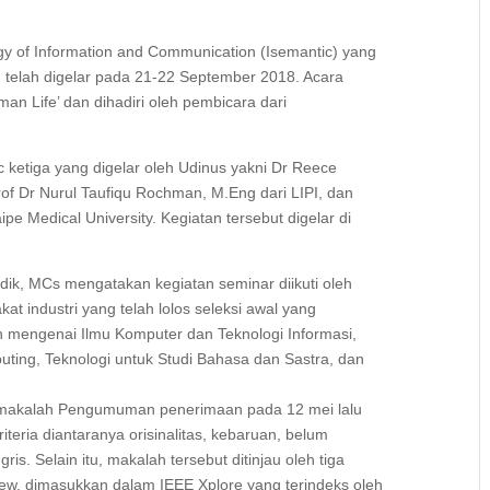
ogy of Information and Communication (Isemantic) yang
 telah digelar pada 21-22 September 2018. Acara
an Life’ dan dihadiri oleh pembicara dari
 ketiga yang digelar oleh Udinus yakni Dr Reece
Prof Dr Nurul Taufiqu Rochman, M.Eng dari LIPI, dan
e Medical University. Kegiatan tersebut digelar di
idik, MCs mengatakan kegiatan seminar diikuti oleh
at industri yang telah lolos seleksi awal yang
 mengenai Ilmu Komputer dan Teknologi Informasi,
mputing, Teknologi untuk Studi Bahasa dan Sastra, dan
 makalah Pengumuman penerimaan pada 12 mei lalu
eria diantaranya orisinalitas, kebaruan, belum
ris. Selain itu, makalah tersebut ditinjau oleh tiga
iew, dimasukkan dalam IEEE Xplore yang terindeks oleh