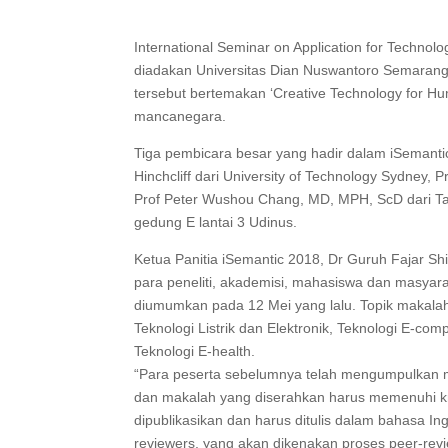
International Seminar on Application for Technol
diadakan Universitas Dian Nuswantoro Semarang
tersebut bertemakan ‘Creative Technology for Hum
mancanegara.
Tiga pembicara besar yang hadir dalam iSemantic
Hinchcliff dari University of Technology Sydney, 
Prof Peter Wushou Chang, MD, MPH, ScD dari Taip
gedung E lantai 3 Udinus.
Ketua Panitia iSemantic 2018, Dr Guruh Fajar Sh
para peneliti, akademisi, mahasiswa dan masyarak
diumumkan pada 12 Mei yang lalu. Topik makalah
Teknologi Listrik dan Elektronik, Teknologi E-co
Teknologi E-health.
“Para peserta sebelumnya telah mengumpulkan
dan makalah yang diserahkan harus memenuhi krit
dipublikasikan dan harus ditulis dalam bahasa Ingg
reviewers, yang akan dikenakan proses peer-rev