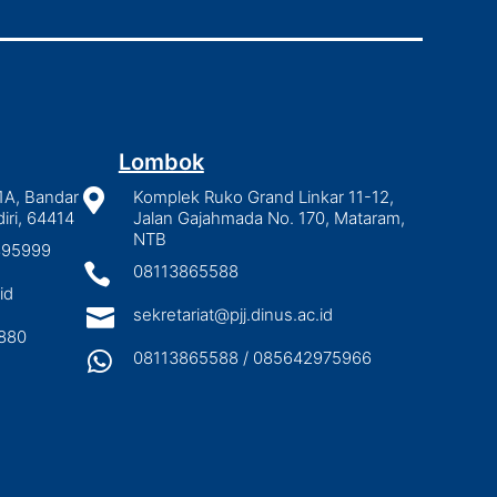
Lombok
1A, Bandar

Komplek Ruko Grand Linkar 11-12,
iri, 64414
Jalan Gajahmada No. 170, Mataram,
NTB
2895999

08113865588
id

sekretariat@pjj.dinus.ac.id
880

08113865588 / 085642975966