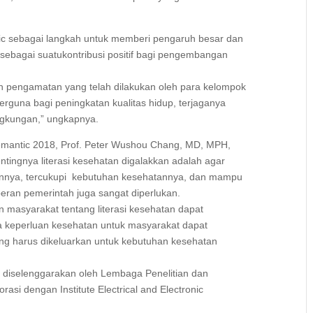
c sebagai langkah untuk memberi pengaruh besar dan
sebagai suatukontribusi positif bagi pengembangan
dan pengamatan yang telah dilakukan oleh para kelompok
 berguna bagi peningkatan kualitas hidup, terjaganya
ingkungan,” ungkapnya.
emantic 2018, Prof. Peter Wushou Chang, MD, MPH,
ntingnya literasi kesehatan digalakkan adalah agar
nnya, tercukupi kebutuhan kesehatannya, dan mampu
ran pemerintah juga sangat diperlukan.
masyarakat tentang literasi kesehatan dapat
gga keperluan kesehatan untuk masyarakat dapat
 yang harus dikeluarkan untuk kebutuhan kesehatan
 diselenggarakan oleh Lembaga Penelitian dan
si dengan Institute Electrical and Electronic