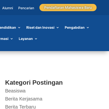
Pendaftaran Mahasiswa Baru
Alumni
Pencarian
endidikan
Riset dan Inovasi
Pengabdian
rmasi
Layanan
Kategori Postingan
Beasiswa
Berita Kerjasama
Berita Terbaru