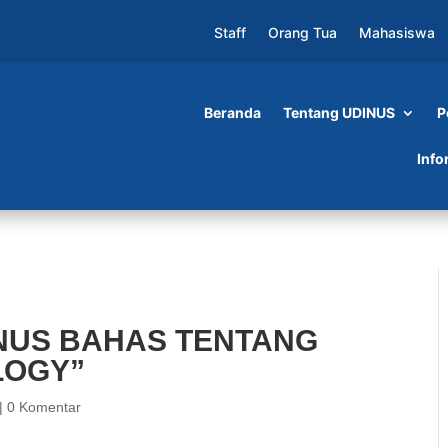
Staff
Orang Tua
Mahasiswa
Beranda
Tentang UDINUS
P
S TENTANG “CREATIVE TECHNOLOGY”
Info
INUS BAHAS TENTANG
LOGY”
|
0 Komentar