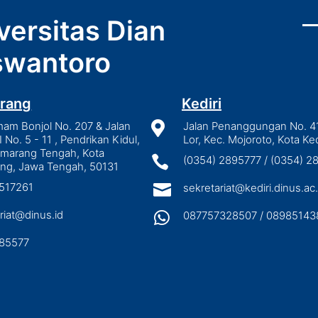
versitas Dian
wantoro
rang
Kediri
mam Bonjol No. 207 & Jalan

Jalan Penanggungan No. 4
I No. 5 - 11 , Pendrikan Kidul,
Lor, Kec. Mojoroto, Kota Ked
emarang Tengah, Kota

(0354) 2895777 / (0354) 
ng, Jawa Tengah, 50131
3517261

sekretariat@kediri.dinus.ac.
riat@dinus.id

087757328507 / 08985143
85577