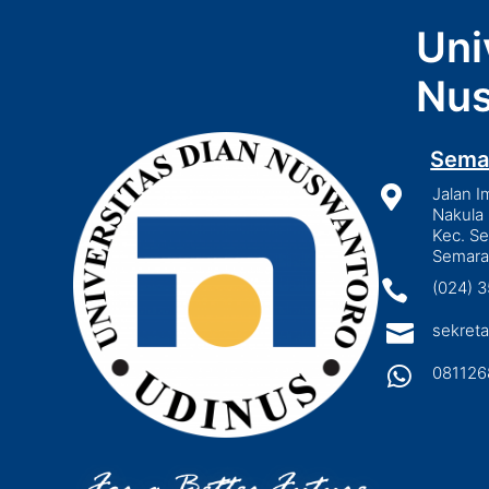
Uni
Nus
Sema

Jalan I
Nakula 
Kec. S
Semara

(024) 

sekreta

081126