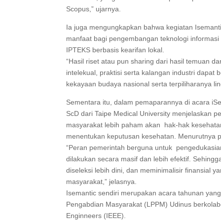
Scopus,” ujarnya.
Ia juga mengungkapkan bahwa kegiatan Isemanti
manfaat bagi pengembangan teknologi informasi 
IPTEKS berbasis kearifan lokal.
“Hasil riset atau pun sharing dari hasil temuan 
intelekual, praktisi serta kalangan industri dapat
kekayaan budaya nasional serta terpiliharanya l
Sementara itu, dalam pemaparannya di acara iS
ScD dari Taipe Medical University menjelaskan pe
masyarakat lebih paham akan hak-hak kesehata
menentukan keputusan kesehatan. Menurutnya pe
“Peran pemerintah berguna untuk pengedukasian 
dilakukan secara masif dan lebih efektif. Sehin
diseleksi lebih dini, dan meminimalisir finansial
masyarakat,” jelasnya.
Isemantic sendiri merupakan acara tahunan yang
Pengabdian Masyarakat (LPPM) Udinus berkolabora
Enginneers (IEEE).