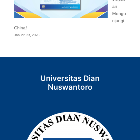
an
Mengu
njungi
China!
Januari 23, 2026
Universitas Dian
Nuswantoro