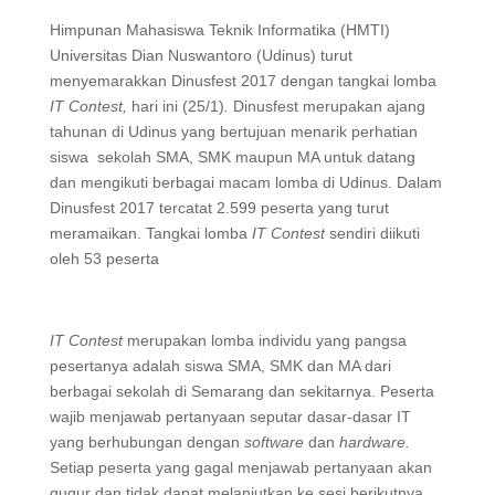
Himpunan Mahasiswa Teknik Informatika (HMTI)
Universitas Dian Nuswantoro (Udinus) turut
menyemarakkan Dinusfest 2017 dengan tangkai lomba
IT Conte
st,
hari ini (25/1)
.
Dinusfest merupakan ajang
tahunan di Udinus yang bertujuan menarik perhatian
siswa sekolah SMA, SMK maupun MA untuk datang
dan mengikuti berbagai macam lomba di Udinus. Dalam
Dinusfest 2017 tercatat 2.599 peserta yang turut
meramaikan. Tangkai lomba
IT Contest
sendiri diikuti
oleh 53 peserta
IT Contest
merupakan lomba individu yang pangsa
pesertanya adalah siswa SMA, SMK dan MA dari
berbagai sekolah di Semarang dan sekitarnya. Peserta
wajib menjawab pertanyaan seputar dasar-dasar IT
yang berhubungan dengan
software
dan
hardware.
Setiap peserta yang gagal menjawab pertanyaan akan
gugur dan tidak dapat melanjutkan ke sesi berikutnya.