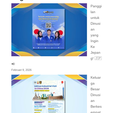
Panggi
lan
untuk
Dinusi
an
yang
Ingin
Ke
Jepan
g! 🇯🇵
📢
Februari 9, 2026
Keluar
ga
Besar
Dinusi
an
Berkes
empat