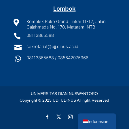
Lombok

Komplek Ruko Grand Linkar 11-12, Jalan
Gajahmada No. 170, Mataram, NTB

08113865588

sekretariat@pjj.dinus.ac.id

08113865588 / 085642975966
UNIVERSITAS DIAN NUSWANTORO
Copyright © 2023 UDI UDINUS All right Reserved
English
Indonesian