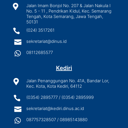

Jalan Imam Bonjol No. 207 & Jalan Nakula I
No. 5 - 11 , Pendrikan Kidul, Kec. Semarang
Tengah, Kota Semarang, Jawa Tengah,
50131

(024) 3517261

sekretariat@dinus.id

08112685577
Kediri

Jalan Penanggungan No. 41A, Bandar Lor,
Kec. Kota, Kota Kediri, 64112

(0354) 2895777 / (0354) 2895999

sekretariat@kediri.dinus.ac.id

087757328507 / 08985143880