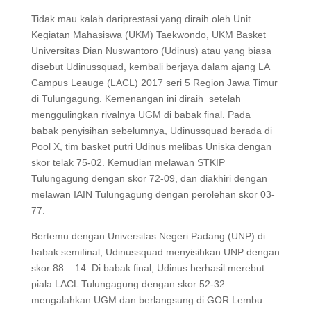
Tidak mau kalah dariprestasi yang diraih oleh Unit
Kegiatan Mahasiswa (UKM) Taekwondo, UKM Basket
Universitas Dian Nuswantoro (Udinus) atau yang biasa
disebut Udinussquad, kembali berjaya dalam ajang LA
Campus Leauge (LACL) 2017 seri 5 Region Jawa Timur
di Tulungagung. Kemenangan ini diraih setelah
menggulingkan rivalnya UGM di babak final. Pada
babak penyisihan sebelumnya, Udinussquad berada di
Pool X, tim basket putri Udinus melibas Uniska dengan
skor telak 75-02. Kemudian melawan STKIP
Tulungagung dengan skor 72-09, dan diakhiri dengan
melawan IAIN Tulungagung dengan perolehan skor 03-
77.
Bertemu dengan Universitas Negeri Padang (UNP) di
babak semifinal, Udinussquad menyisihkan UNP dengan
skor 88 – 14. Di babak final, Udinus berhasil merebut
piala LACL Tulungagung dengan skor 52-32
mengalahkan UGM dan berlangsung di GOR Lembu