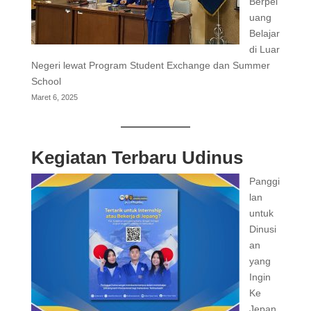
Berpel
uang
Belajar
di Luar
Negeri lewat Program Student Exchange dan Summer
School
Maret 6, 2025
Kegiatan Terbaru Udinus
Panggi
lan
untuk
Dinusi
an
yang
Ingin
Ke
Jepan