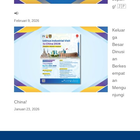
g! 🇯🇵
📢
Februari 9, 2026
Keluar
ga
Besar
Dinusi
an
Berkes
empat
an
Mengu
njungi
China!
Januari 23, 2026