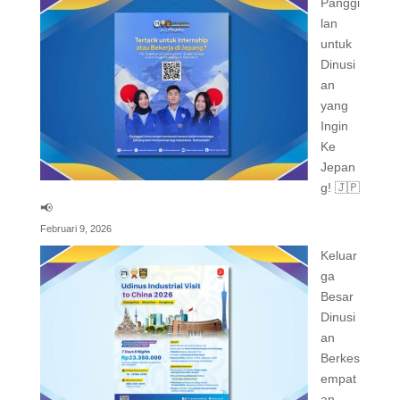
Panggi
lan
untuk
Dinusi
an
yang
Ingin
Ke
Jepan
g! 🇯🇵
📢
Februari 9, 2026
Keluar
ga
Besar
Dinusi
an
Berkes
empat
an