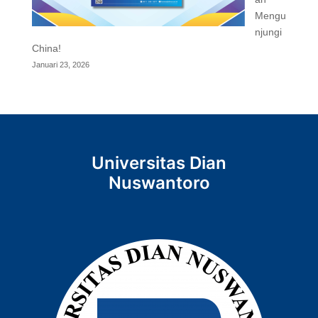
Mengu
njungi
China!
Januari 23, 2026
Universitas Dian
Nuswantoro