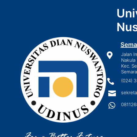
Uni
Nus
Sema

Jalan I
Nakula 
Kec. S
Semara

(024) 

sekreta

081126