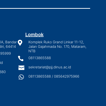
Lombok
1A, Bandar

Komplek Ruko Grand Linkar 11-12,
iri, 64414
Jalan Gajahmada No. 170, Mataram,
NTB
2895999

08113865588
id

sekretariat@pjj.dinus.ac.id
880

08113865588 / 085642975966