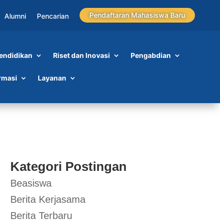
Pendaftaran Mahasiswa Baru
Alumni
Pencarian
endidikan
Riset dan Inovasi
Pengabdian
rmasi
Layanan
Kategori Postingan
Beasiswa
Berita Kerjasama
Berita Terbaru