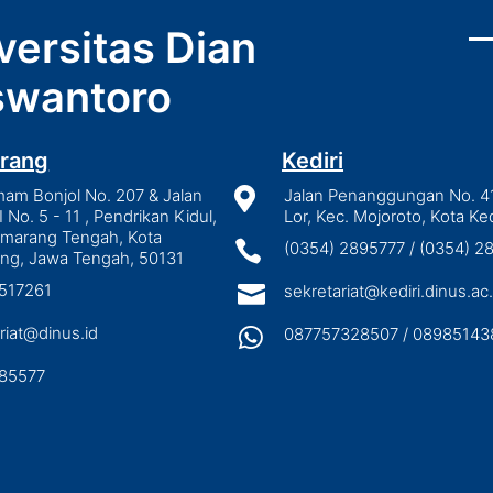
versitas Dian
wantoro
rang
Kediri
mam Bonjol No. 207 & Jalan

Jalan Penanggungan No. 4
I No. 5 - 11 , Pendrikan Kidul,
Lor, Kec. Mojoroto, Kota Ked
emarang Tengah, Kota

(0354) 2895777 / (0354) 
ng, Jawa Tengah, 50131
3517261

sekretariat@kediri.dinus.ac.
riat@dinus.id

087757328507 / 08985143
85577