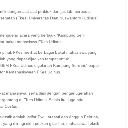
tik dengan alat-alat praktek dan jas lab, berbeda
esehatan (Fkes) Universitas Dian Nuswantoro (Udinus)
menggelar acara yang bertajuk “Kampung Seni
kat-bakat mahasiswa FKes Udinus.
a pihak FKes melihat berbagai bakat mahasiswa yang
ah yang dapat dijadikan tempat untuk
BEM FKes Udinus digelarlah Kampung Seni ini,” papar
inator Kemahasiswaan FKes Udinus.
akat mahasiswa, serta diisi dengan penganugerahan
Terganteng di FKes Udinus. Selain itu, juga ada
st Costum
.
kustik adalah Istifar Dwi Larasati dan Anggun Febrina,
ang diiringi oleh petikan gitar Ino, mahasiswa Teknik