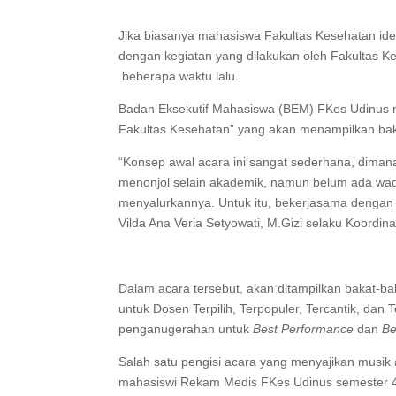
Jika biasanya mahasiswa Fakultas Kesehatan iden
dengan kegiatan yang dilakukan oleh Fakultas K
beberapa waktu lalu.
Badan Eksekutif Mahasiswa (BEM) FKes Udinus 
Fakultas Kesehatan” yang akan menampilkan ba
“Konsep awal acara ini sangat sederhana, diman
menonjol selain akademik, namun belum ada wad
menyalurkannya. Untuk itu, bekerjasama dengan 
Vilda Ana Veria Setyowati, M.Gizi selaku Koord
Dalam acara tersebut, akan ditampilkan bakat-b
untuk Dosen Terpilih, Terpopuler, Tercantik, dan 
penganugerahan untuk
Best Performance
dan
Be
Salah satu pengisi acara yang menyajikan musik a
mahasiswi Rekam Medis FKes Udinus semester 4, y