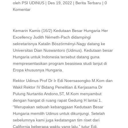
oleh
PSI UDINUS
|
Des 19, 2022
|
Berita Terbaru
|
0
Komentar
Kemarin Kamis (16/2) Kedutaan Besar Hungaria Her
Excellency Judith Németh-Pach didampingi
sekretarisnya Katalin Böszörményi-Nagy datang ke
Universitas Dian Nuswantoro (Udinus). Kedutaan besar
Hungaria untuk Indonesia tersebut datang guna
mempresentasikan program beasiswa studi lanjut di
Eropa khususnya Hungaria.
Rektor Udinus Prof Dr Ir Edi Noersasongko M.Kom dan
Wakil Rektor IV Bidang Penelitian & Kerjasama Dr
Pulung Nurtantio Andono,ST, M.Kom menyambut
dengan hangat di ruang rapat Gedung H lantai 1.
“Merupakan sebuah kebanggaan Kedutaan Besar
Hungaria memilih Udinus untuk dikunjungi. Setelah
sebelumnya kami juga kedatangan tim riset dari
California beberapa waktu yang lalu,” tutur Edi.