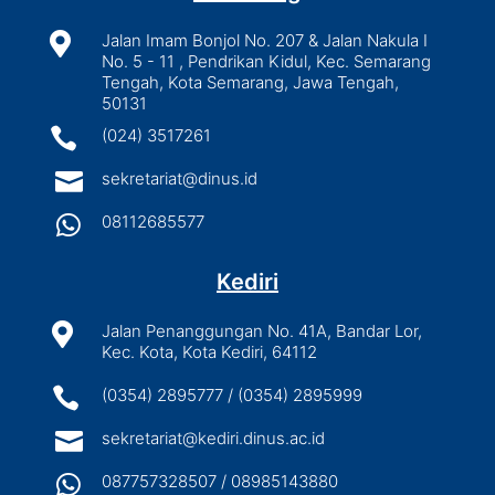

Jalan Imam Bonjol No. 207 & Jalan Nakula I
No. 5 - 11 , Pendrikan Kidul, Kec. Semarang
Tengah, Kota Semarang, Jawa Tengah,
50131

(024) 3517261

sekretariat@dinus.id

08112685577
Kediri

Jalan Penanggungan No. 41A, Bandar Lor,
Kec. Kota, Kota Kediri, 64112

(0354) 2895777 / (0354) 2895999

sekretariat@kediri.dinus.ac.id

087757328507 / 08985143880