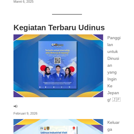
Maret 6, 2025
Kegiatan Terbaru Udinus
Panggi
lan
untuk
Dinusi
an
yang
Ingin
Ke
Jepan
g! 🇯🇵
📢
Februari 9, 2026
Keluar
ga