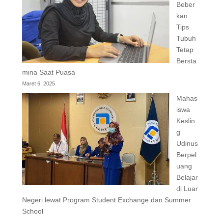
Beber
kan
Tips
Tubuh
Tetap
Bersta
mina Saat Puasa
Maret 6, 2025
Mahas
iswa
Keslin
g
Udinus
Berpel
uang
Belajar
di Luar
Negeri lewat Program Student Exchange dan Summer
School