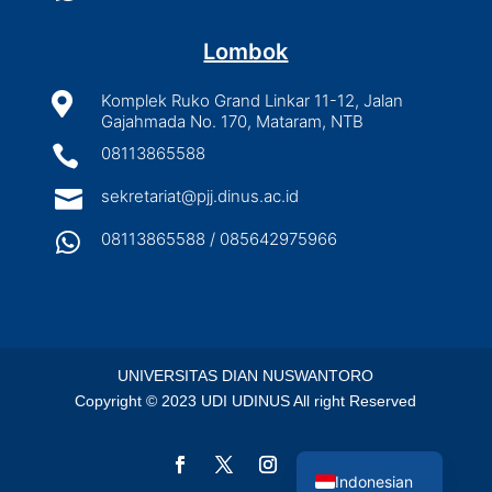
Lombok

Komplek Ruko Grand Linkar 11-12, Jalan
Gajahmada No. 170, Mataram, NTB

08113865588

sekretariat@pjj.dinus.ac.id

08113865588 / 085642975966
UNIVERSITAS DIAN NUSWANTORO
Copyright © 2023 UDI UDINUS All right Reserved
English
Indonesian