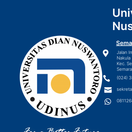
Uni
Nus
Sema

Jalan I
Nakula 
Kec. S
Semara

(024) 

sekreta

081126