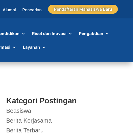
Pendaftaran Mahasiswa Baru
Alumni
Pencarian
endidikan
Riset dan Inovasi
Pengabdian
S
rmasi
Layanan
Kategori Postingan
Beasiswa
Berita Kerjasama
Berita Terbaru