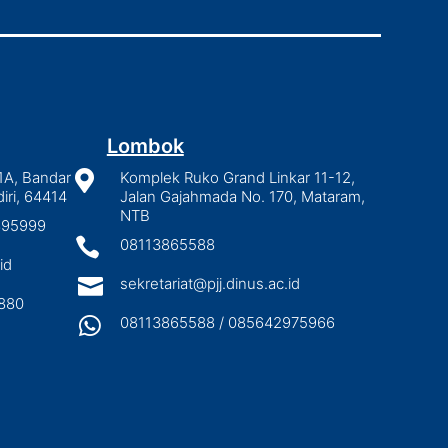
Lombok
1A, Bandar

Komplek Ruko Grand Linkar 11-12,
iri, 64414
Jalan Gajahmada No. 170, Mataram,
NTB
2895999

08113865588
id

sekretariat@pjj.dinus.ac.id
880

08113865588 / 085642975966