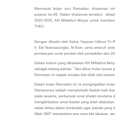
Memasuki bulan suci Ramadan, khataman onli
putaran ke-89. Dalam khataman tersebut, dihad
2020-2025, KH Miftakhul Akhyar untuk memberik
TVKU.
Dengan dihadiri oleh Ketua Yayasan Udinus Tri R
Ir. Edi Noersasongko, M.Kom, serta seluruh siv
pembacaan surat pendek oleh perwakilan dari 200
Dalam kultum yang dibawakan KH Miftakhul Akh
sebagai ladang pahala. "Jika diluar bulan puasa p
Ramadan ini segala amalan kita tidak ada batasn
Dalam bulan Ramadan ini, ia mengingatkan empat
Diantaranya adalah memperbaiki ibadah baik ib
pada sesama, perbanyak amal shaleh terutama 
mengikhlaskan amal ibadah yang telah dilakukan.
selalu ikhlas dalam beribadah agar pahala yang 
Allah SWT mengetahui apa yang kita lakukan, apa