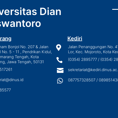
versitas Dian
wantoro
rang
Kediri
mam Bonjol No. 207 & Jalan

Jalan Penanggungan No. 4
I No. 5 - 11 , Pendrikan Kidul,
Lor, Kec. Mojoroto, Kota Ked
emarang Tengah, Kota

(0354) 2895777 / (0354) 
ng, Jawa Tengah, 50131
3517261

sekretariat@kediri.dinus.ac.
riat@dinus.id

087757328507 / 08985143
85577