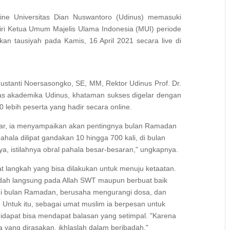
ne Universitas Dian Nuswantoro (Udinus) memasuki
iri Ketua Umum Majelis Ulama Indonesia (MUI) periode
an tausiyah pada Kamis, 16 April 2021 secara live di
ustanti Noersasongko, SE, MM, Rektor Udinus Prof. Dr.
itas akademika Udinus, khataman sukses digelar dengan
 lebih peserta yang hadir secara online.
yar, ia menyampaikan akan pentingnya bulan Ramadan
ahala dilipat gandakan 10 hingga 700 kali, di bulan
ya, istilahnya obral pahala besar-besaran," ungkapnya.
 langkah yang bisa dilakukan untuk menuju ketaatan.
adah langsung pada Allah SWT maupun berbuat baik
di bulan Ramadan, berusaha mengurangi dosa, dan
 Untuk itu, sebagai umat muslim ia berpesan untuk
didapat bisa mendapat balasan yang setimpal. "Karena
 yang dirasakan, ikhlaslah dalam beribadah,"