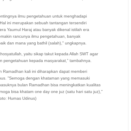
 pentingnya ilmu pengetahuan untuk menghadapi
. Hal ini merupakan sebuah tantangan tersendiri
a Yaumul Haraj atau banyak dikenal istilah era
semakin rancunya ilmu pengetahuan, banyak
ik dan mana yang bathil (salah)," ungkapnya.
khosyatullah, yaitu sikap takut kepada Allah SWT agar
an pengetahuan kepada masyarakat,” tambahnya.
n Ramadhan kali ini diharapkan dapat memberi
Udinus. "Semoga dengan khataman yang memasuki
n masuknya bulan Ramadhan bisa meningkatkan kualitas
moga bisa khatam one day one juz (satu hari satu juz),"
Foto: Humas Udinus)