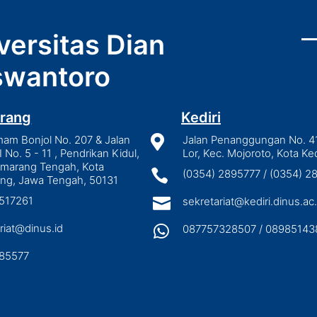
versitas Dian
wantoro
rang
Kediri
mam Bonjol No. 207 & Jalan

Jalan Penanggungan No. 4
I No. 5 - 11 , Pendrikan Kidul,
Lor, Kec. Mojoroto, Kota Ked
emarang Tengah, Kota

(0354) 2895777 / (0354) 
ng, Jawa Tengah, 50131
3517261

sekretariat@kediri.dinus.ac.
riat@dinus.id

087757328507 / 08985143
85577