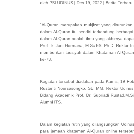
oleh
PSI UDINUS
|
Des 19, 2022
|
Berita Terbaru
“Al-Quran merupakan mukjizat yang diturunk
dalam Al-Quran itu sendiri terkandung berbagai 
dalam Al-Quran adalah ilmu yang akhirnya dapa
Prof. Ir. Joni Hermana, M.Sc.ES. Ph.D, Rektor I
memberikan tausiyah dalam Khataman Al-Quran 
ke-73.
Kegiatan tersebut diadakan pada Kamis, 19 Febr
Rustanti Noersasongko, SE, MM, Rektor Udinus P
Bidang Akademik Prof. Dr. Supriadi Rustad,M.S
Alumni ITS.
Dalam kegiatan rutin yang dilangsungkan Udinus
para jamaah khataman Al-Quran online tersebut