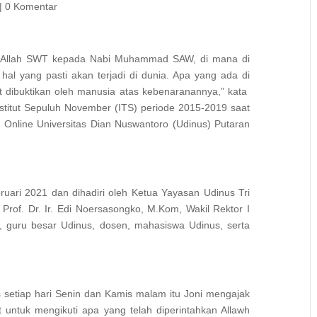
|
0 Komentar
an Allah SWT kepada Nabi Muhammad SAW, di mana di
hal yang pasti akan terjadi di dunia. Apa yang ada di
t dibuktikan oleh manusia atas kebenaranannya,” kata
nstitut Sepuluh November (ITS) periode 2015-2019 saat
Online Universitas Dian Nuswantoro (Udinus) Putaran
uari 2021 dan dihadiri oleh Ketua Yayasan Udinus Tri
rof. Dr. Ir. Edi Noersasongko, M.Kom, Wakil Rektor I
i, guru besar Udinus, dosen, mahasiswa Udinus, serta
 setiap hari Senin dan Kamis malam itu Joni mengajak
 untuk mengikuti apa yang telah diperintahkan Allawh