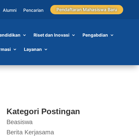
Pendaftaran Mahasiswa Baru
Alumni
Pencarian
endidikan
Riset dan Inovasi
Pengabdian
rmasi
Layanan
Kategori Postingan
Beasiswa
Berita Kerjasama