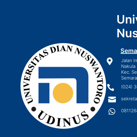
Uni
Nus
Sema

Jalan I
Nakula 
Kec. S
Semara

(024) 

sekreta

081126