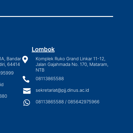
Lombok
1A, Bandar

Komplek Ruko Grand Linkar 11-12,
iri, 64414
Jalan Gajahmada No. 170, Mataram,
NTB
2895999

08113865588
id

sekretariat@pjj.dinus.ac.id
880

08113865588 / 085642975966