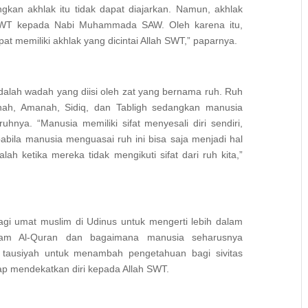
gkan akhlak itu tidak dapat diajarkan. Namun, akhlak
 SWT kepada Nabi Muhammada SAW. Oleh karena itu,
pat memiliki akhlak yang dicintai Allah SWT,” paparnya.
dalah wadah yang diisi oleh zat yang bernama ruh. Ruh
onah, Amanah, Sidiq, dan Tabligh sedangkan manusia
uhnya. “Manusia memiliki sifat menyesali diri sendiri,
abila manusia menguasai ruh ini bisa saja menjadi hal
alah ketika mereka tidak mengikuti sifat dari ruh kita,”
agi umat muslim di Udinus untuk mengerti lebih dalam
alam Al-Quran dan bagaimana manusia seharusnya
 tausiyah untuk menambah pengetahuan bagi sivitas
ap mendekatkan diri kepada Allah SWT.