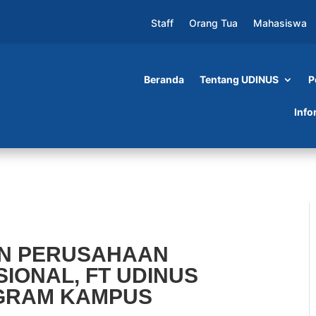
Staff
Orang Tua
Mahasiswa
Beranda
Tentang UDINUS
P
AAN BERTARAF INTERNASIONAL, FT UDINUS
Info
PUS MERDEKA
AN PERUSAHAAN
IONAL, FT UDINUS
OGRAM KAMPUS