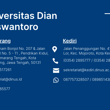
versitas Dian
wantoro
rang
Kediri
mam Bonjol No. 207 & Jalan

Jalan Penanggungan No. 4
I No. 5 - 11 , Pendrikan Kidul,
Lor, Kec. Mojoroto, Kota Ked
emarang Tengah, Kota

(0354) 2895777 / (0354) 
ng, Jawa Tengah, 50131
3517261

sekretariat@kediri.dinus.ac.
riat@dinus.id

087757328507 / 08985143
85577