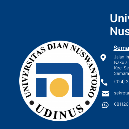
Uni
Nus
Sema

Jalan I
Nakula 
Kec. S
Semara

(024) 

sekreta

081126