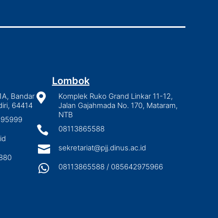
Lombok
1A, Bandar

Komplek Ruko Grand Linkar 11-12,
iri, 64414
Jalan Gajahmada No. 170, Mataram,
NTB
2895999

08113865588
id

sekretariat@pjj.dinus.ac.id
880

08113865588 / 085642975966