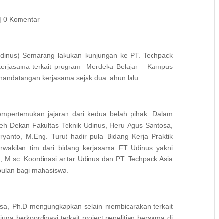
|
0 Komentar
(Udinus) Semarang lakukan kunjungan ke PT. Techpack
 kerjasama terkait program Merdeka Belajar – Kampus
andatangan kerjasama sejak dua tahun lalu.
empertemukan jajaran dari kedua belah pihak. Dalam
oleh Dekan Fakultas Teknik Udinus, Heru Agus Santosa,
ryanto, M.Eng. Turut hadir pula Bidang Kerja Praktik
erwakilan tim dari bidang kerjasama FT Udinus yakni
, M.sc. Koordinasi antar Udinus dan PT. Techpack Asia
bulan bagi mahasiswa.
osa, Ph.D mengungkapkan selain membicarakan terkait
uga berkoordinasi terkait project penelitian bersama di