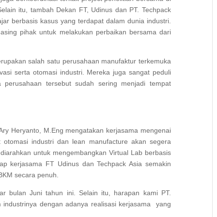
Selain itu, tambah Dekan FT, Udinus dan PT. Techpack
r berbasis kasus yang terdapat dalam dunia industri.
masing pihak untuk melakukan perbaikan bersama dari
upakan salah satu perusahaan manufaktur terkemuka
asi serta otomasi industri. Mereka juga sangat peduli
a perusahaan tersebut sudah sering menjadi tempat
 M Ary Heryanto, M.Eng mengatakan kerjasama mengenai
t otomasi industri dan lean manufacture akan segera
n diarahkan untuk mengembangkan Virtual Lab berbasis
arap kerjasama FT Udinus dan Techpack Asia semakin
MBKM secara penuh.
ar bulan Juni tahun ini. Selain itu, harapan kami PT.
 industrinya dengan adanya realisasi kerjasama yang