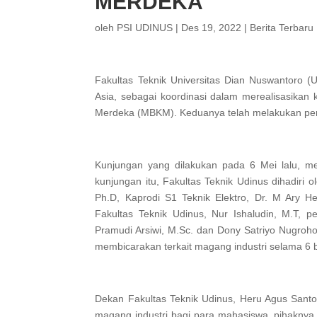
MERDEKA
oleh
PSI UDINUS
|
Des 19, 2022
|
Berita Terbaru
Fakultas Teknik Universitas Dian Nuswantoro 
Asia, sebagai koordinasi dalam merealisasikan
Merdeka (MBKM). Keduanya telah melakukan pen
Kunjungan yang dilakukan pada 6 Mei lalu, m
kunjungan itu, Fakultas Teknik Udinus dihadiri 
Ph.D, Kaprodi S1 Teknik Elektro, Dr. M Ary He
Fakultas Teknik Udinus, Nur Ishaludin, M.T, p
Pramudi Arsiwi, M.Sc. dan Dony Satriyo Nugroho
membicarakan terkait magang industri selama 6 
Dekan Fakultas Teknik Udinus, Heru Agus Sant
magang industri bagi para mahasiswa, pihaknya j