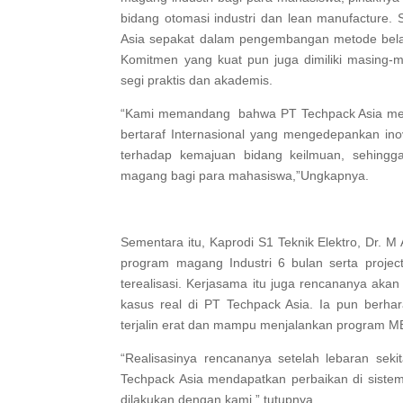
bidang otomasi industri dan lean manufacture. 
Asia sepakat dalam pengembangan metode belaja
Komitmen yang kuat pun juga dimiliki masing-
segi praktis dan akademis.
“Kami memandang bahwa PT Techpack Asia mer
bertaraf Internasional yang mengedepankan inov
terhadap kemajuan bidang keilmuan, sehingg
magang bagi para mahasiswa,”Ungkapnya.
Sementara itu, Kaprodi S1 Teknik Elektro, Dr.
program magang Industri 6 bulan serta projec
terealisasi. Kerjasama itu juga rencananya aka
kasus real di PT Techpack Asia. Ia pun berh
terjalin erat dan mampu menjalankan program 
“Realisasinya rencananya setelah lebaran sekit
Techpack Asia mendapatkan perbaikan di sistem
dilakukan dengan kami,” tutupnya.