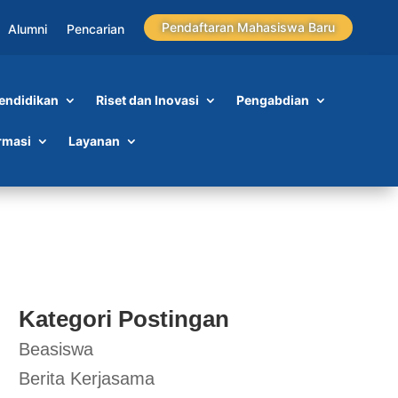
Pendaftaran Mahasiswa Baru
Alumni
Pencarian
endidikan
Riset dan Inovasi
Pengabdian
rmasi
Layanan
Kategori Postingan
Beasiswa
Berita Kerjasama